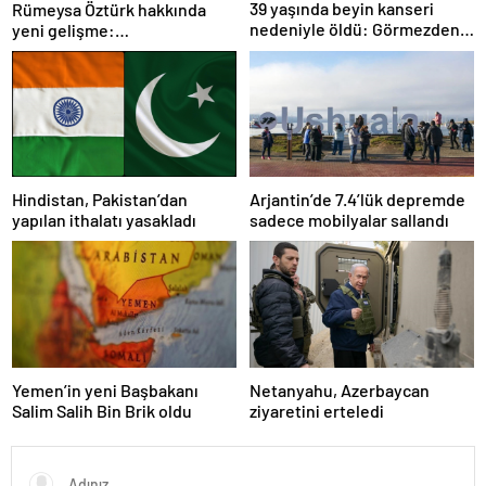
39 yaşında beyin kanseri
Rümeysa Öztürk hakkında
nedeniyle öldü: Görmezden
yeni gelişme:
geldiği 2 işaret vardı
Avukatları naklinin
geciktirilmemesini istedi
Hindistan, Pakistan’dan
Arjantin’de 7.4’lük depremde
yapılan ithalatı yasakladı
sadece mobilyalar sallandı
Yemen’in yeni Başbakanı
Netanyahu, Azerbaycan
Salim Salih Bin Brik oldu
ziyaretini erteledi