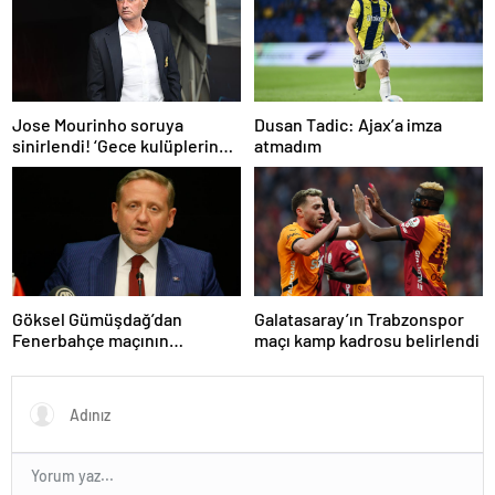
atladı’
Dusan Tadic: Ajax’a imza
Jose Mourinho soruya
atmadım
sinirlendi! ‘Gece kulüplerine
gidip keyif alıyorum’
Göksel Gümüşdağ’dan
Galatasaray’ın Trabzonspor
Fenerbahçe maçının
maçı kamp kadrosu belirlendi
hakemine tepki