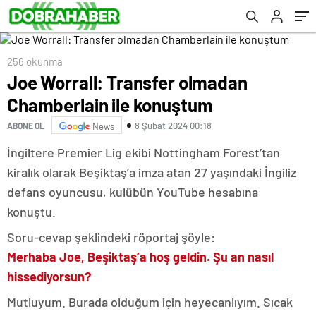
256 okunma
Joe Worrall: Transfer olmadan
Chamberlain ile konuştum
8 Şubat 2024 00:18
ABONE OL
News
İngiltere Premier Lig ekibi Nottingham Forest’tan
kiralık olarak Beşiktaş’a imza atan 27 yaşındaki İngiliz
defans oyuncusu, kulübün YouTube hesabına
konuştu.
Soru-cevap şeklindeki röportaj şöyle:
Merhaba Joe, Beşiktaş’a hoş geldin. Şu an nasıl
hissediyorsun?
Mutluyum. Burada olduğum için heyecanlıyım. Sıcak