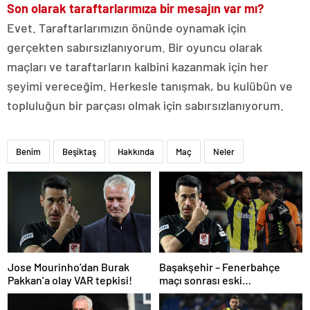
Son olarak taraftarlarımıza bir mesajın var mı?
Evet. Taraftarlarımızın önünde oynamak için
gerçekten sabırsızlanıyorum. Bir oyuncu olarak
maçları ve taraftarların kalbini kazanmak için her
şeyimi vereceğim. Herkesle tanışmak, bu kulübün ve
topluluğun bir parçası olmak için sabırsızlanıyorum.
Benim
Beşiktaş
Hakkında
Maç
Neler
Jose Mourinho’dan Burak
Başakşehir – Fenerbahçe
Pakkan’a olay VAR tepkisi!
maçı sonrası eski
hakemlerden penaltı ve gol
iptali çıkışı! ‘2 kırmızı kartı