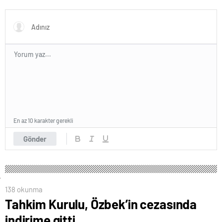
hakemine tepki
En az 10 karakter gerekli
Gönder
138 okunma
Tahkim Kurulu, Özbek’in cezasında
indirime gitti