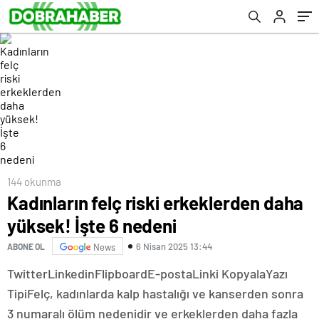
144 okunma
Kadınların felç riski erkeklerden daha
yüksek! İşte 6 nedeni
6 Nisan 2025 13:44
ABONE OL
News
Twitter
Linkedin
Flipboard
E-posta
Linki Kopyala
Yazı
Tipi
Felç, kadınlarda kalp hastalığı ve kanserden sonra
3 numaralı ölüm nedenidir ve erkeklerden daha fazla