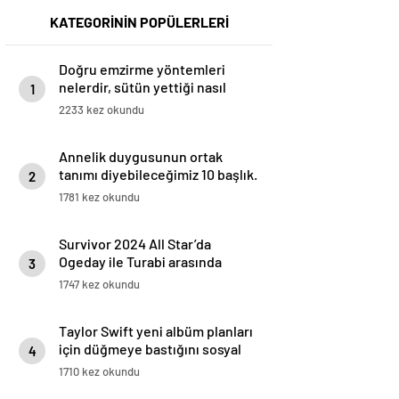
KATEGORİNİN POPÜLERLERİ
Doğru emzirme yöntemleri
nelerdir, sütün yettiği nasıl
1
anlaşılır?
2233 kez okundu
Annelik duygusunun ortak
tanımı diyebileceğimiz 10 başlık.
2
1781 kez okundu
Survivor 2024 All Star’da
Ogeday ile Turabi arasında
3
gerginlik tırmandı! Adaya veda
1747 kez okundu
eden isim belli oldu
Taylor Swift yeni albüm planları
için düğmeye bastığını sosyal
4
medyadan duyurdu!
1710 kez okundu