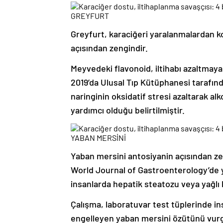
GREYFURT
Greyfurt, karaciğeri yaralanmalardan k
açısından zengindir.
Meyvedeki flavonoid, iltihabı azaltmaya
2019’da Ulusal Tıp Kütüphanesi tarafı
naringinin oksidatif stresi azaltarak a
yardımcı olduğu belirtilmiştir.
YABAN MERSİNİ
Yaban mersini antosiyanin açısından zengi
World Journal of Gastroenterology’de 
insanlarda hepatik steatozu veya yağlı k
Çalışma, laboratuvar test tüplerinde i
engelleyen yaban mersini özütünü vurgul