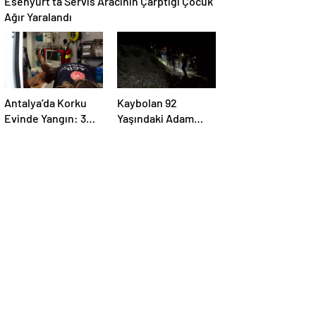
Ağır Yaralandı
Antalya’da Korku
Kaybolan 92
Evinde Yangın: 3
Yaşındaki Adam
Çalışan Yaralandı
Ormanda Bulundu