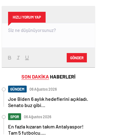
HIZLI YORUM YAP
GÖNDER
SON DAKİKA
HABERLERİ
GÜNDEM
06 Ağustos 2026
Joe Biden 6 aylık hedeflerini açıkladı.
Senato buz gibi…
SPOR
06 Ağustos 2026
En fazla kızaran takım Antalyaspor!
Tam 5 futbolcu….