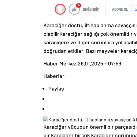
0
BEĞENDİM
ABONE OL
Karaciğer dostu, iltihaplanma savaşçıs
olabilirKaraciğer sağlığı çok önemlidir
karaciğere ve diğer sorunlara yol açabili
doğrudan etkiler. Bazı meyveler karaciğe
Haber Merkezi
26.01.2025 – 07:56
Haberler
Paylaş
Karaciğer vücudun önemli bir parçasıdır 
bir karaciğer birçok karaciğer sorunun