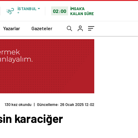
İMSAK'A
İSTANBUL
02:00
KALAN SÜRE
°
Yazarlar
Gazeteler
labilir
sin karaciğer