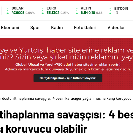
DOLAR
EURO
ALTIN
BITCOIN
47,6008
55,1302
6.540,10
%
0.04%
0.21%
0,68
Ekonomi
Spor
Kadın
Foto Galeri
Videolar
 dostu, iltihaplanma savaşçısı: 4 besin karaciğer yağlanmasına karşı koruyucu o
ltihaplanma savaşçısı: 4 be
 koruyucu olabilir