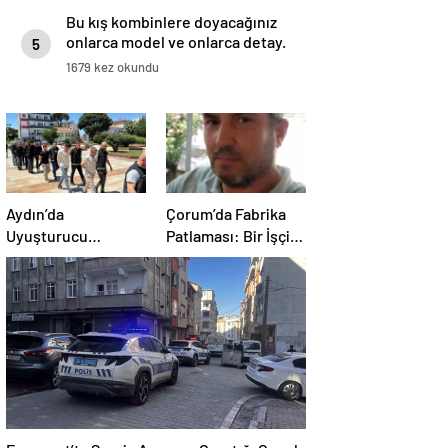
Bu kış kombinlere doyacağınız
onlarca model ve onlarca detay.
5
1679 kez okundu
Aydın’da
Çorum’da Fabrika
Uyuşturucu
Patlaması: Bir İşçi
Operasyonu: 15
Hayatını Kaybetti
Tutuklama
Esenyurt’ta Servis Aracının Çarptığı Çocuk