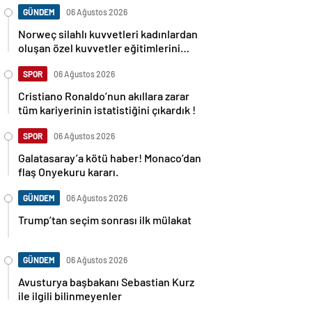
GÜNDEM
06 Ağustos 2026
Norweç silahlı kuvvetleri kadınlardan
oluşan özel kuvvetler eğitimlerini
başlattı.
SPOR
06 Ağustos 2026
Cristiano Ronaldo’nun akıllara zarar
tüm kariyerinin istatistiğini çıkardık !
SPOR
06 Ağustos 2026
Galatasaray’a kötü haber! Monaco’dan
flaş Onyekuru kararı.
GÜNDEM
06 Ağustos 2026
Trump’tan seçim sonrası ilk mülakat
GÜNDEM
06 Ağustos 2026
Avusturya başbakanı Sebastian Kurz
ile ilgili bilinmeyenler