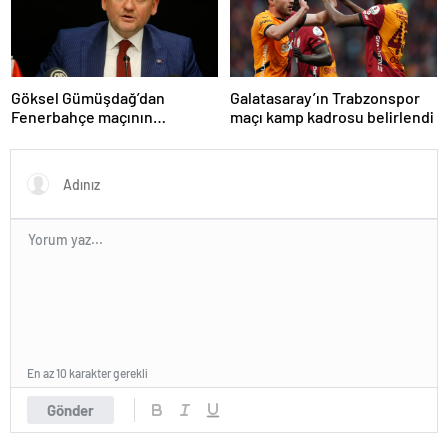
Göksel Gümüşdağ’dan
Galatasaray’ın Trabzonspor
Fenerbahçe maçının
maçı kamp kadrosu belirlendi
hakemine tepki
En az 10 karakter gerekli
Gönder