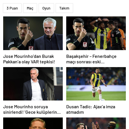
3 Puan
Maç
Oyun
Takım
Jose Mourinho’dan Burak
Başakşehir – Fenerbahçe
Pakkan’a olay VAR tepkisi!
maçı sonrası eski
hakemlerden penaltı ve gol
iptali çıkışı! ‘2 kırmızı kartı
atladı’
Dusan Tadic: Ajax’a imza
Jose Mourinho soruya
atmadım
sinirlendi! ‘Gece kulüplerine
gidip keyif alıyorum’