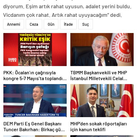
diyorum. Eşim artık rahat uyusun, adalet yerini buldu.
Vicdanım çok rahat. Artık rahat uyuyacağım” dedi.
Annemi
Ceza
Gün
İfade
Suç
PKK: Öcalan’ın çağrısıyla
TBMM Başkanvekili ve MHP
kongre 5-7 Mayıs’ta toplandı!
İstanbul Milletvekili Celal
Tarihi bir karar alındı!
Adan: Kan ve kin devri
kapanmıştır
DEM Parti Eş Genel Başkanı
MHP’den sokak röportajları
Tuncer Bakırhan: Birkaç gün
için kanun teklifi
içerisinde kongre kararları