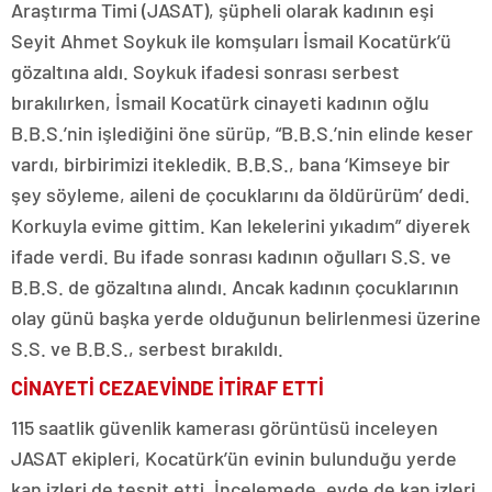
Araştırma Timi (JASAT), şüpheli olarak kadının eşi
Seyit Ahmet Soykuk ile komşuları İsmail Kocatürk’ü
gözaltına aldı. Soykuk ifadesi sonrası serbest
bırakılırken, İsmail Kocatürk cinayeti kadının oğlu
B.B.S.’nin işlediğini öne sürüp, “B.B.S.’nin elinde keser
vardı, birbirimizi itekledik. B.B.S., bana ‘Kimseye bir
şey söyleme, aileni de çocuklarını da öldürürüm’ dedi.
Korkuyla evime gittim. Kan lekelerini yıkadım” diyerek
ifade verdi. Bu ifade sonrası kadının oğulları S.S. ve
B.B.S. de gözaltına alındı. Ancak kadının çocuklarının
olay günü başka yerde olduğunun belirlenmesi üzerine
S.S. ve B.B.S., serbest bırakıldı.
CİNAYETİ CEZAEVİNDE İTİRAF ETTİ
115 saatlik güvenlik kamerası görüntüsü inceleyen
JASAT ekipleri, Kocatürk’ün evinin bulunduğu yerde
kan izleri de tespit etti. İncelemede, evde de kan izleri