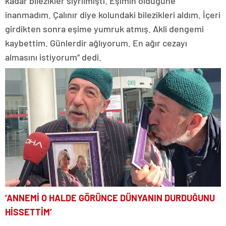
kadar bilezikler sıyrılmıştı. Eşimin öldüğüne
inanmadım. Çalınır diye kolundaki bilezikleri aldım. İçeri
girdikten sonra eşime yumruk atmış. Akli dengemi
kaybettim. Günlerdir ağlıyorum. En ağır cezayı
almasını istiyorum” dedi.
‘ANNEMİ O HALDE GÖRÜNCE DÜNYANIN DURDUĞUNU
HİSSETTİM’