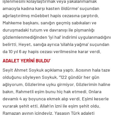
işlenmesini kolaylaştırmak veya yakalanmamak
amacıyla kadına karşı kasten öldürme’ suçundan
ağırlaştırılmış müebbet hapis cezasına çarptırdı.
Mahkeme başkanı, sanığın geçmiş sabıkaları ve
duruşmadaki tutum ve davranışı ile pişmanlığı
gözlemlenmediğinden ‘iyi hal’ indirimi uygulanmadığını
belirtti. Heyet, sanığa ayrıca ‘silahla yağma’ suçundan
da 10 yıl 6 ay hapis cezası verilmesine karar verdi.
ADALET YERİNİ BULDU’
Seyit Ahmet Soykuk açıklama yaptı. Acısının hala taze
olduğunu söyleyen Soykuk, “122 gündür her gün
ağlıyorum. Gözlerime uyku girmiyor. Gözlerimin haline
bakın. Rahmetli eşim bunu hiç hak etmedi. Onlara
devamlı 4 ay boyunca ekmek alıp verdi. Eşimi keserle
vurarak şehit etti. Allah’ın izni ile eşim şehit oldu.
Ramazan ayının içindeyiz. Yaşasın Türk adaleti