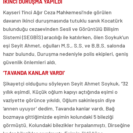
İKİNCİ DURUŞMA YAPILDI
Kayseri 1’inci Ağır Ceza Mahkemesi’nde görülen
davanın ikinci duruşmasında tutuklu sanık Kocatürk
bulunduğu cezaevinden Sesli ve Görüntülü Bilişim
Sistemi (SEGBİS) aracılığı ile katılırken, ölen Soykuk’un
eşi Seyit Ahmet, oğulları M.S., S.S. ve B.B.S. salonda
hazır bulundu. Duruşma nedeniyle polis ekipleri, geniş
güvenlik önlemleri aldı.
‘TAVANDA KANLAR VARDI’
Şikayetçi olduğunu söyleyen Seyit Ahmet Soykuk, “32
yıllık eşimdi. Küçük oğlum kapıyı açtığında eşimi o
vaziyette görünce yıkıldı. Oğlum sakinleşsin diye
‘annen uyuyor’ dedim. Tavanda kanlar vardı. Bağ
bozmaya gittiğimizde eşimin kolundaki 5 bileziği
görmüştü. Kolundaki bilezikler hırpalanmıştı. Dirseğine