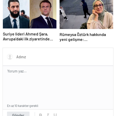
açıklanacak
Suriye lideri Ahmed Şara,
Rümeysa Öztürk hakkında
Avrupa’daki ilk ziyaretinde
yeni gelişme:
Macron ile görüşecek
Avukatları naklinin
geciktirilmemesini istedi
En az 10 karakter gerekli
Gönder