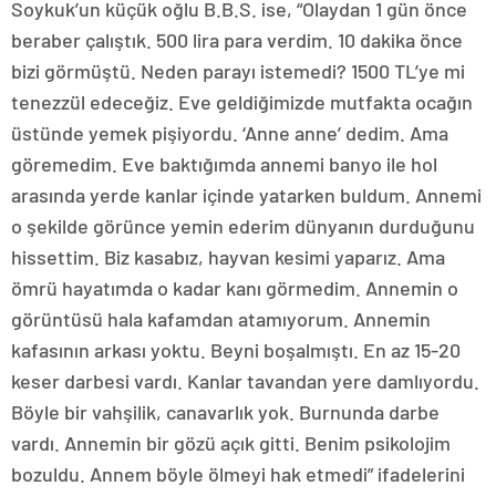
Soykuk’un küçük oğlu B.B.S. ise, “Olaydan 1 gün önce
beraber çalıştık. 500 lira para verdim. 10 dakika önce
bizi görmüştü. Neden parayı istemedi? 1500 TL’ye mi
tenezzül edeceğiz. Eve geldiğimizde mutfakta ocağın
üstünde yemek pişiyordu. ‘Anne anne’ dedim. Ama
göremedim. Eve baktığımda annemi banyo ile hol
arasında yerde kanlar içinde yatarken buldum. Annemi
o şekilde görünce yemin ederim dünyanın durduğunu
hissettim. Biz kasabız, hayvan kesimi yaparız. Ama
ömrü hayatımda o kadar kanı görmedim. Annemin o
görüntüsü hala kafamdan atamıyorum. Annemin
kafasının arkası yoktu. Beyni boşalmıştı. En az 15-20
keser darbesi vardı. Kanlar tavandan yere damlıyordu.
Böyle bir vahşilik, canavarlık yok. Burnunda darbe
vardı. Annemin bir gözü açık gitti. Benim psikolojim
bozuldu. Annem böyle ölmeyi hak etmedi” ifadelerini