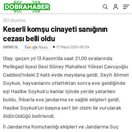
261 okunma
Keserli komşu cinayeti sanığının
cezası belli oldu
17 Mayıs 2024 00:54
ABONE OL
News
Olay, geçen yıl 13 Kasım’da saat 21.00 sıralarında
Melikgazi ilçesi Gesi Güney Mahallesi Yüksel Çavuşoğlu
Caddesi’ndeki 2 katlı evde meydana geldi. Seyit Ahmet
Soykuk, hayvanlarını otlattıktan sonra eve geldiğinde
eşi Hasibe Soykuk’u kanlar içinde yerde yatarken
buldu. İhbarla eve jandarma ve sağlık ekipleri geldi.
Hasibe Soykuk’un başına sert bir cisim ile vurularak
öldürüldüğü belirlendi.
İl Jandarma Komutanlığı ekipleri ve Jandarma Suç