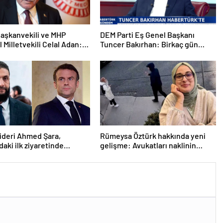
aşkanvekili ve MHP
DEM Parti Eş Genel Başkanı
l Milletvekili Celal Adan:
Tuncer Bakırhan: Birkaç gün
kin devri kapanmıştır
içerisinde kongre kararları
açıklanacak
lideri Ahmed Şara,
Rümeysa Öztürk hakkında yeni
daki ilk ziyaretinde
gelişme: Avukatları naklinin
ile görüşecek
geciktirilmemesini istedi