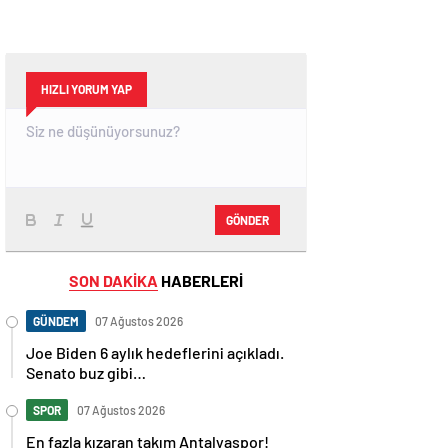
HIZLI YORUM YAP
GÖNDER
SON DAKİKA
HABERLERİ
GÜNDEM
07 Ağustos 2026
Joe Biden 6 aylık hedeflerini açıkladı.
Senato buz gibi…
SPOR
07 Ağustos 2026
En fazla kızaran takım Antalyaspor!