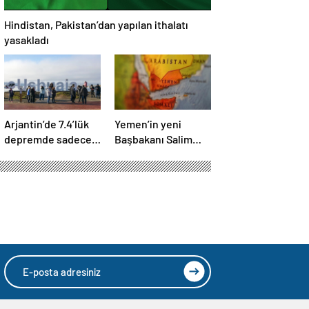
Hindistan, Pakistan’dan yapılan ithalatı
yasakladı
Arjantin’de 7.4’lük
Yemen’in yeni
depremde sadece
Başbakanı Salim
mobilyalar sallandı
Salih Bin Brik oldu