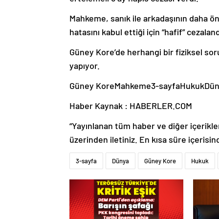
Mahkeme, sanık ile arkadaşının daha ö
hatasını kabul ettiği için “hafif” cezalan
Güney Kore’de herhangi bir fiziksel sor
yapıyor.
Güney KoreMahkeme3-sayfaHukukDün
Haber Kaynak : HABERLER.COM
“Yayınlanan tüm haber ve diğer içerikler i
üzerinden iletiniz. En kısa süre içerisin
3-sayfa
Dünya
Güney Kore
Hukuk