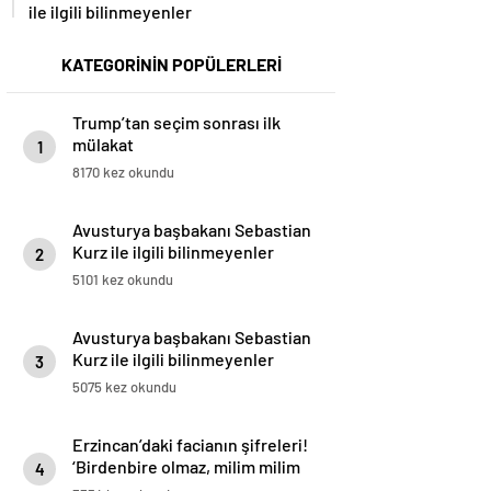
ile ilgili bilinmeyenler
KATEGORİNİN POPÜLERLERİ
Trump’tan seçim sonrası ilk
mülakat
1
8170 kez okundu
Avusturya başbakanı Sebastian
Kurz ile ilgili bilinmeyenler
2
5101 kez okundu
Avusturya başbakanı Sebastian
Kurz ile ilgili bilinmeyenler
3
5075 kez okundu
Erzincan’daki facianın şifreleri!
‘Birdenbire olmaz, milim milim
4
kayar’