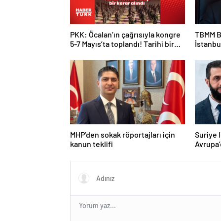
PKK: Öcalan’ın çağrısıyla kongre
TBMM B
5-7 Mayıs’ta toplandı! Tarihi bir
İstanbu
karar alındı!
Kan ve 
MHP’den sokak röportajları için
Suriye 
kanun teklifi
Avrupa’
Macron 