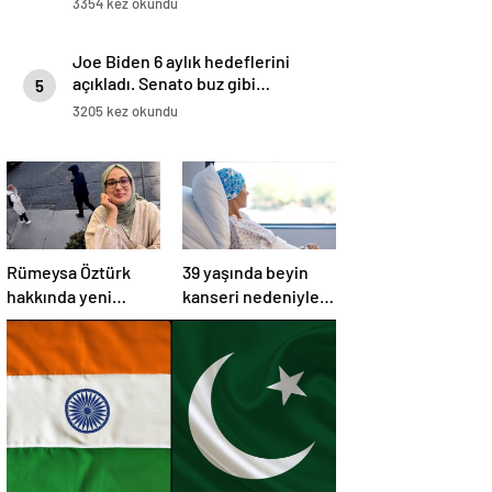
3354 kez okundu
Joe Biden 6 aylık hedeflerini
açıkladı. Senato buz gibi…
5
3205 kez okundu
Rümeysa Öztürk
39 yaşında beyin
hakkında yeni
kanseri nedeniyle
gelişme:
öldü: Görmezden
Avukatları naklinin
geldiği 2 işaret
geciktirilmemesini
vardı
istedi