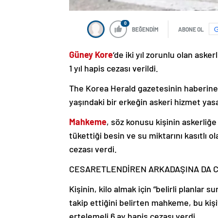
0
BEĞENDİM
ABONE OL
Güney Kore
‘de iki yıl zorunlu olan aske
1 yıl hapis cezası verildi.
The Korea Herald gazetesinin haberine
yaşındaki bir erkeğin askeri hizmet yasa
Mahkeme
, söz konusu kişinin askerli
tükettiği besin ve su miktarını kasıtlı o
cezası verdi.
CESARETLENDİREN ARKADAŞINA DA C
Kişinin, kilo almak için “belirli planlar
takip ettiğini belirten mahkeme, bu kiş
ertelemeli 6 ay hapis cezası verdi.