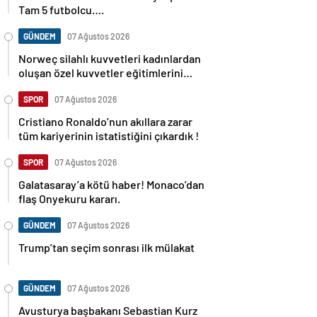
Tam 5 futbolcu….
GÜNDEM
07 Ağustos 2026
Norweç silahlı kuvvetleri kadınlardan
oluşan özel kuvvetler eğitimlerini
başlattı.
SPOR
07 Ağustos 2026
Cristiano Ronaldo’nun akıllara zarar
tüm kariyerinin istatistiğini çıkardık !
SPOR
07 Ağustos 2026
Galatasaray’a kötü haber! Monaco’dan
flaş Onyekuru kararı.
GÜNDEM
07 Ağustos 2026
Trump’tan seçim sonrası ilk mülakat
GÜNDEM
07 Ağustos 2026
Avusturya başbakanı Sebastian Kurz