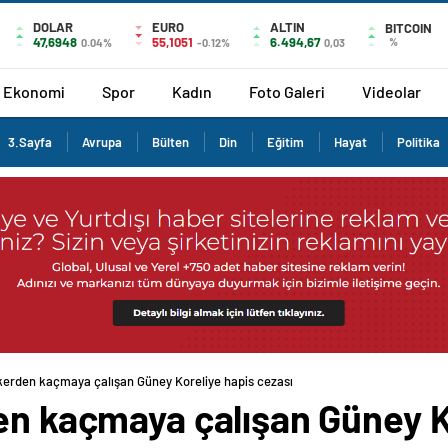
DOLAR
EURO
ALTIN
BITCOIN
47,6948
55,1051
6.494,67
%
0.04%
-0.12%
0,03
Ekonomi
Spor
Kadın
Foto Galeri
Videolar
3.Sayfa
Avrupa
Bülten
Din
Eğitim
Hayat
Politika
skerden kaçmaya çalışan Güney Koreliye hapis cezası
den kaçmaya çalışan Güney K