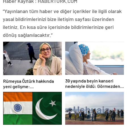
Haber Kaynak : HABERTURK.COM
“Yayınlanan tüm haber ve diğer içerikler ile ilgili olarak
yasal bildirimlerinizi bize iletişim sayfası üzerinden
iletiniz. En kısa süre içerisinde bildirimlerinize geri
dönüş sağlanılacaktır.”
39 yaşında beyin kanseri
Rümeysa Öztürk hakkında
nedeniyle öldü: Görmezden
yeni gelişme:
geldiği 2 işaret vardı
Avukatları naklinin
geciktirilmemesini istedi