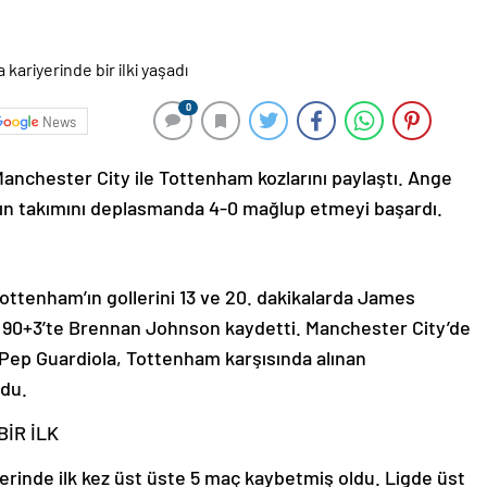
0
News
 Manchester City ile Tottenham kozlarını paylaştı. Ange
nın takımını deplasmanda 4-0 mağlup etmeyi başardı.
tenham’ın gollerini 13 ve 20. dakikalarda James
 90+3’te Brennan Johnson kaydetti. Manchester City’de
 Pep Guardiola, Tottenham karşısında alınan
ldu.
İR İLK
yerinde ilk kez üst üste 5 maç kaybetmiş oldu. Ligde üst