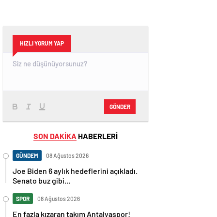
HIZLI YORUM YAP
GÖNDER
SON DAKİKA
HABERLERİ
GÜNDEM
08 Ağustos 2026
Joe Biden 6 aylık hedeflerini açıkladı.
Senato buz gibi…
SPOR
08 Ağustos 2026
En fazla kızaran takım Antalyaspor!