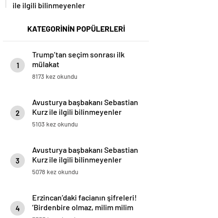
ile ilgili bilinmeyenler
KATEGORİNİN POPÜLERLERİ
Trump’tan seçim sonrası ilk
mülakat
1
8173 kez okundu
Avusturya başbakanı Sebastian
Kurz ile ilgili bilinmeyenler
2
5103 kez okundu
Avusturya başbakanı Sebastian
Kurz ile ilgili bilinmeyenler
3
5078 kez okundu
Erzincan’daki facianın şifreleri!
‘Birdenbire olmaz, milim milim
4
kayar’