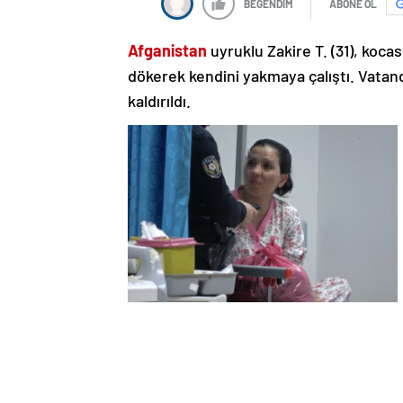
BEĞENDİM
ABONE OL
Afganistan
uyruklu Zakire T. (31), koca
dökerek kendini yakmaya çalıştı. Vatan
kaldırıldı.
BENZİNLE KENDİNİ YAKMAYA ÇALIŞTI
Olay, saat 18.00 sıralarında Hacı Hasan