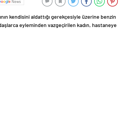
News
sının kendisini aldattığı gerekçesiyle üzerine benzin
daşlarca eyleminden vazgeçirilen kadın, hastaneye
lı Mahallesi Ulu Camii önünde meydana geldi. Afganistan