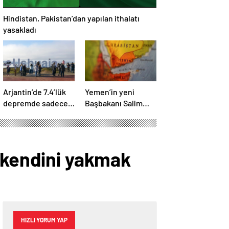
Hindistan, Pakistan’dan yapılan ithalatı
yasakladı
Arjantin’de 7.4’lük
Yemen’in yeni
depremde sadece
Başbakanı Salim
mobilyalar sallandı
Salih Bin Brik oldu
n kendini yakmak
HIZLI YORUM YAP