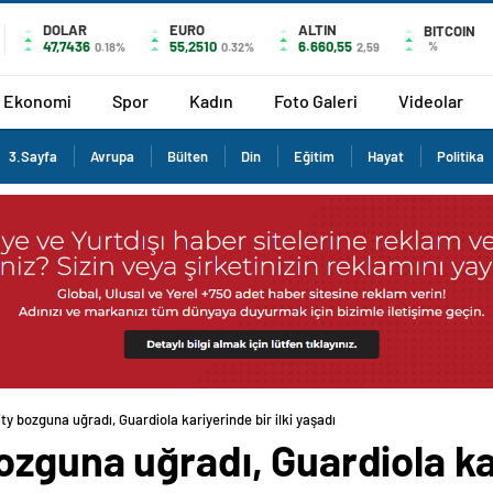
DOLAR
EURO
ALTIN
BITCOIN
47,7436
55,2510
6.660,55
%
0.18%
0.32%
2,59
Ekonomi
Spor
Kadın
Foto Galeri
Videolar
3.Sayfa
Avrupa
Bülten
Din
Eğitim
Hayat
Politika
y bozguna uğradı, Guardiola kariyerinde bir ilki yaşadı
zguna uğradı, Guardiola kari