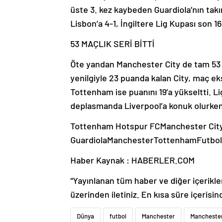
üste 3. kez kaybeden Guardiola’nın takı
Lisbon’a 4-1, İngiltere Lig Kupası son 
53 MAÇLIK SERİ BİTTİ
Öte yandan Manchester City de tam 53
yenilgiyle 23 puanda kalan City, maç ek
Tottenham ise puanını 19’a yükseltti. L
deplasmanda Liverpool’a konuk olurken
Tottenham Hotspur FCManchester Cit
GuardiolaManchesterTottenhamFutbo
Haber Kaynak : HABERLER.COM
“Yayınlanan tüm haber ve diğer içerikler i
üzerinden iletiniz. En kısa süre içerisin
Dünya
futbol
Manchester
Manchester