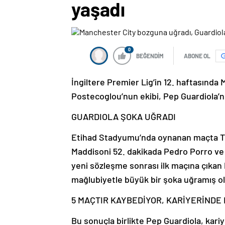
yaşadı
0
BEĞENDİM
ABONE OL
İngiltere Premier Lig’in 12. haftasında
Postecoglou’nun ekibi, Pep Guardiola’
GUARDIOLA ŞOKA UĞRADI
Etihad Stadyumu’nda oynanan maçta Tot
Maddisoni 52. dakikada Pedro Porro ve
yeni sözleşme sonrası ilk maçına çıkan
mağlubiyetle büyük bir şoka uğramış o
5 MAÇTIR KAYBEDİYOR, KARİYERİNDE B
Bu sonuçla birlikte Pep Guardiola, kari