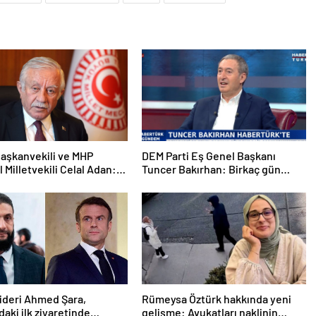
aşkanvekili ve MHP
DEM Parti Eş Genel Başkanı
l Milletvekili Celal Adan:
Tuncer Bakırhan: Birkaç gün
kin devri kapanmıştır
içerisinde kongre kararları
açıklanacak
lideri Ahmed Şara,
Rümeysa Öztürk hakkında yeni
daki ilk ziyaretinde
gelişme: Avukatları naklinin