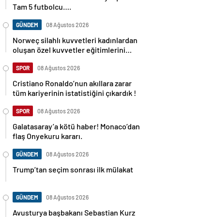
Tam 5 futbolcu….
GÜNDEM
08 Ağustos 2026
Norweç silahlı kuvvetleri kadınlardan
oluşan özel kuvvetler eğitimlerini
başlattı.
SPOR
08 Ağustos 2026
Cristiano Ronaldo’nun akıllara zarar
tüm kariyerinin istatistiğini çıkardık !
SPOR
08 Ağustos 2026
Galatasaray’a kötü haber! Monaco’dan
flaş Onyekuru kararı.
GÜNDEM
08 Ağustos 2026
Trump’tan seçim sonrası ilk mülakat
GÜNDEM
08 Ağustos 2026
Avusturya başbakanı Sebastian Kurz