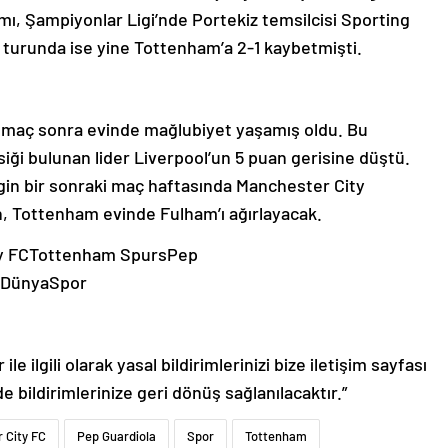
mı, Şampiyonlar Ligi’nde Portekiz temsilcisi Sporting
16 turunda ise yine Tottenham’a 2-1 kaybetmişti.
 maç sonra evinde mağlubiyet yaşamış oldu. Bu
siği bulunan lider Liverpool’un 5 puan gerisine düştü.
igin bir sonraki maç haftasında Manchester City
, Tottenham evinde Fulham’ı ağırlayacak.
y FCTottenham SpursPep
lDünyaSpor
le ilgili olarak yasal bildirimlerinizi bize iletişim sayfası
de bildirimlerinize geri dönüş sağlanılacaktır.”
 City FC
Pep Guardiola
Spor
Tottenham