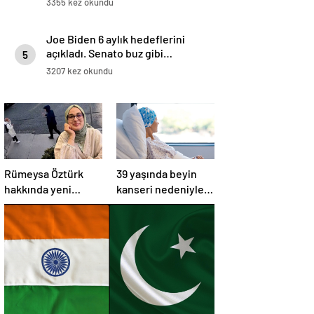
3355 kez okundu
Joe Biden 6 aylık hedeflerini
açıkladı. Senato buz gibi…
5
3207 kez okundu
Rümeysa Öztürk
39 yaşında beyin
hakkında yeni
kanseri nedeniyle
gelişme:
öldü: Görmezden
Avukatları naklinin
geldiği 2 işaret
geciktirilmemesini
vardı
istedi