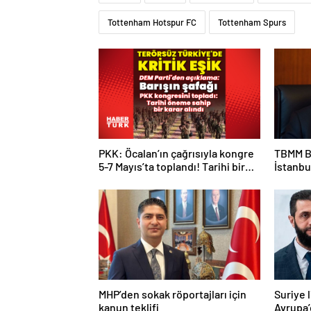
Tottenham Hotspur FC
Tottenham Spurs
PKK: Öcalan’ın çağrısıyla kongre
TBMM B
5-7 Mayıs’ta toplandı! Tarihi bir
İstanbu
karar alındı!
Kan ve 
MHP’den sokak röportajları için
Suriye 
kanun teklifi
Avrupa’