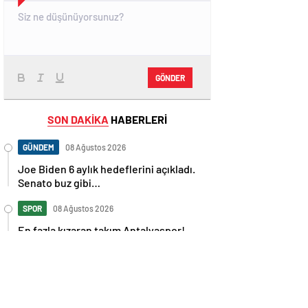
GÖNDER
SON DAKİKA
HABERLERİ
GÜNDEM
08 Ağustos 2026
Joe Biden 6 aylık hedeflerini açıkladı.
Senato buz gibi…
SPOR
08 Ağustos 2026
En fazla kızaran takım Antalyaspor!
Tam 5 futbolcu….
GÜNDEM
08 Ağustos 2026
Norweç silahlı kuvvetleri kadınlardan
oluşan özel kuvvetler eğitimlerini