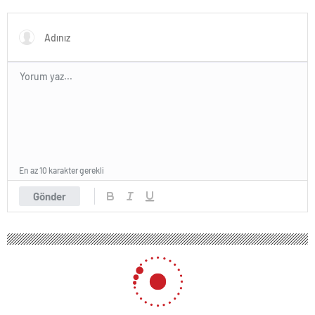
Macron ile görüşecek
Avukatları naklinin
geciktirilmemesini istedi
En az 10 karakter gerekli
Gönder