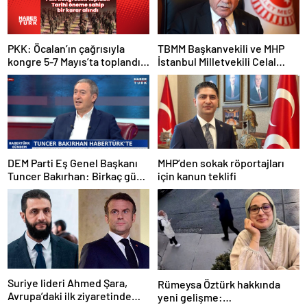
PKK: Öcalan’ın çağrısıyla
TBMM Başkanvekili ve MHP
kongre 5-7 Mayıs’ta toplandı!
İstanbul Milletvekili Celal
Tarihi bir karar alındı!
Adan: Kan ve kin devri
kapanmıştır
DEM Parti Eş Genel Başkanı
MHP’den sokak röportajları
Tuncer Bakırhan: Birkaç gün
için kanun teklifi
içerisinde kongre kararları
açıklanacak
Suriye lideri Ahmed Şara,
Rümeysa Öztürk hakkında
Avrupa’daki ilk ziyaretinde
yeni gelişme: