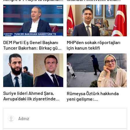
Tarihi bir karar alındı!
Adan: Kan ve kin devri
kapanmıştır
DEM Parti Eş Genel Başkanı
MHP’den sokak röportajları
Tuncer Bakırhan: Birkaç gün
için kanun teklifi
içerisinde kongre kararları
açıklanacak
Suriye lideri Ahmed Şara,
Rümeysa Öztürk hakkında
Avrupa’daki ilk ziyaretinde
yeni gelişme:
Macron ile görüşecek
Avukatları naklinin
geciktirilmemesini istedi