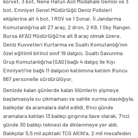
korvet, 3 bot, Nene Hatun Acil Müdahale Gemisi ve 3
bot, Emniyet Genel Müdürlüğü Deniz Polisleri
ekiplerine ait 4 bot, 1 ROV ve 1 Sonar, İl Jandarma
Komutanlığı’na ait 27 araç, 2 dron, 2 K9, 1 Sky Ranger,
Bursa AFAD Müdürlüğü’ne ait 8 araç olmak üzere,
Deniz Kuvvetleri Kurtarma ve Sualtı Komutanlığı’nın
özel eğitimli birinci sınıf 19 dalgıcı, Sualtı Savunma
Grup Komutanlığı’na (SAS) bağlı 4 dalgıç ile Kıyı
Emniyeti’ne bağlı 11 dalgıcın katılımına katılım 9’uncu
667 personelle sürdürülüyor.
Denizde kalan günlerde kalan ölümlerin şişmeye
başlamasıyla su çıkmaması ve sahile vurma olasılığıyla,
balıkçılar da aramalara dahil edildi. 6’ncı günde
aramalara katılan 13 balıkçı gırgırına ilave olarak, 7’nci
günde 30 balıkçı teknesi de dinlenmeye yer aldı.
Balıkçılar 5,5 mil açıktaki TCG AKIN’a, 2 mil mesafeden