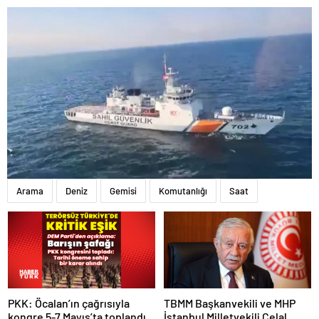
Arama
Deniz
Gemisi
Komutanlığı
Saat
PKK: Öcalan’ın çağrısıyla
TBMM Başkanvekili ve MHP
kongre 5-7 Mayıs’ta toplandı!
İstanbul Milletvekili Celal