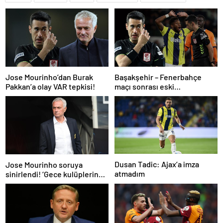
Jose Mourinho’dan Burak
Başakşehir – Fenerbahçe
Pakkan’a olay VAR tepkisi!
maçı sonrası eski
hakemlerden penaltı ve gol
iptali çıkışı! ‘2 kırmızı kartı
atladı’
Dusan Tadic: Ajax’a imza
Jose Mourinho soruya
atmadım
sinirlendi! ‘Gece kulüplerine
gidip keyif alıyorum’