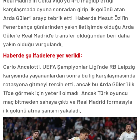
Real Madrid’in Celta Vigo’yu 4-0 mağlup ettiği
karşılaşmada oyuna sonradan girip ilk golünü atan
Arda Güler’i arayp tebrik etti. Haberde Mesut Özil’in
Fenerbahçe günlerinden yakın iletişimde olduğu Arda
Güler’e Real Madrid’e transfer olduğundan beri daha
yakın olduğu vurgulandı.
Haberde şu ifadelere yer verildi:
Carlo Ancelotti, UEFA Şampiyonlar Ligi’nde RB Leipzig
karşısında yaşananlardan sonra bu lig karşılaşmasında
rotasyona gitmeyi tercih etti, ancak bu Arda Güler’i ilk
11’de görmek için yeterli olmadı. Ancak Türk oyuncu
maç bitmeden sahaya çıktı ve Real Madrid formasıyla
ilk golünü atma şansını yakaladı.