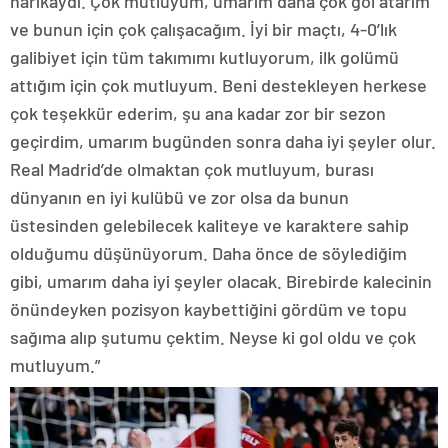
harikaydı. Çok mutluyum, umarım daha çok gol atarım
ve bunun için çok çalışacağım. İyi bir maçtı, 4-0’lık
galibiyet için tüm takımımı kutluyorum, ilk golümü
attığım için çok mutluyum. Beni destekleyen herkese
çok teşekkür ederim, şu ana kadar zor bir sezon
geçirdim, umarım bugünden sonra daha iyi şeyler olur.
Real Madrid’de olmaktan çok mutluyum, burası
dünyanın en iyi kulübü ve zor olsa da bunun
üstesinden gelebilecek kaliteye ve karaktere sahip
olduğumu düşünüyorum. Daha önce de söylediğim
gibi, umarım daha iyi şeyler olacak. Birebirde kalecinin
önündeyken pozisyon kaybettiğini gördüm ve topu
sağıma alıp şutumu çektim. Neyse ki gol oldu ve çok
mutluyum.”