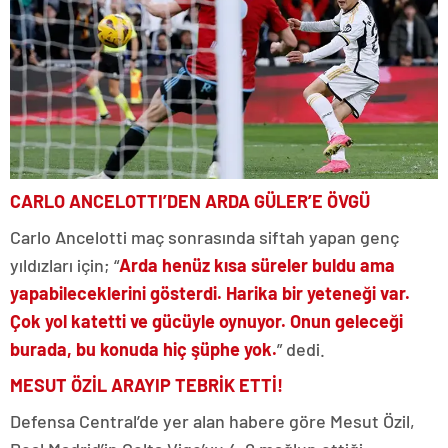
CARLO ANCELOTTI’DEN ARDA GÜLER’E ÖVGÜ
Carlo Ancelotti maç sonrasında siftah yapan genç
yıldızları için; “
Arda henüz kısa süreler buldu ama
yapabileceklerini gösterdi. Harika bir yeteneği var.
Çok yol katetti ve gücüyle oynuyor. Onun geleceği
burada, bu konuda hiç şüphe yok.
” dedi.
MESUT ÖZİL ARAYIP TEBRİK ETTİ!
Defensa Central’de yer alan habere göre Mesut Özil,