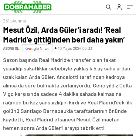
251 okunma
Mesut Özil, Arda Güler’i aradı! ‘Real
Madrid’e gittiğinden beri daha yakın’
10 Mayıs 2024 00:33
ABONE OL
News
Sezon başında Real Madrid’e transfer olan fakat
yaşadığı sakatlıklar sebebiyle yaklaşık 5 ay sahalardan
uzak kalan Arda Güler, Ancelotti tarafından kadroya
alınsa da süre bulmakta zorlanıyordu. Genç yıldız Celta
Vigo karşısında sadece 4 dakika sahada kalmasına
rağmen bu kez şanssızlığını kırdı ve Real Madrid’deki ilk
golünü Santiago Bernabeu’da taraftarlarının önünde
kaydetti. Real Madrid efsanesi Mesut Özil maçtan
hemen sonra Arda Güler’i arayıp tebrik etti.