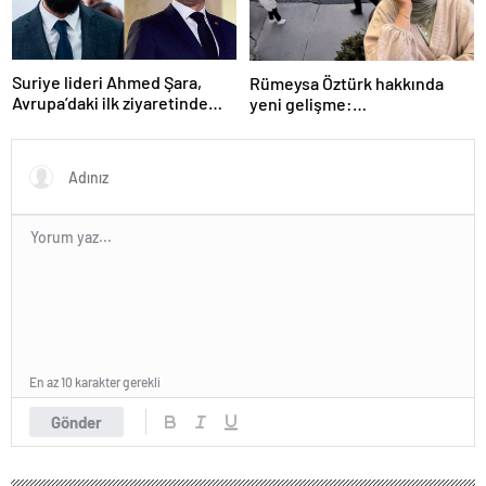
Suriye lideri Ahmed Şara,
Rümeysa Öztürk hakkında
Avrupa’daki ilk ziyaretinde
yeni gelişme:
Macron ile görüşecek
Avukatları naklinin
geciktirilmemesini istedi
En az 10 karakter gerekli
Gönder