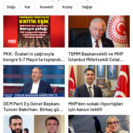
Doğu
Kar
Kuvvetli
Kuzey
Yağışlı
PKK: Öcalan’ın çağrısıyla
TBMM Başkanvekili ve MHP
kongre 5-7 Mayıs’ta toplandı!
İstanbul Milletvekili Celal
Tarihi bir karar alındı!
Adan: Kan ve kin devri
kapanmıştır
DEM Parti Eş Genel Başkanı
MHP’den sokak röportajları
Tuncer Bakırhan: Birkaç gün
için kanun teklifi
içerisinde kongre kararları
açıklanacak