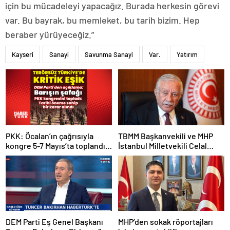
için bu mücadeleyi yapacağız. Burada herkesin görevi
var. Bu bayrak, bu memleket, bu tarih bizim. Hep
beraber yürüyeceğiz.”
Kayseri
Sanayi
Savunma Sanayi
Var.
Yatırım
PKK: Öcalan’ın çağrısıyla
TBMM Başkanvekili ve MHP
kongre 5-7 Mayıs’ta toplandı!
İstanbul Milletvekili Celal
Tarihi bir karar alındı!
Adan: Kan ve kin devri
kapanmıştır
DEM Parti Eş Genel Başkanı
MHP’den sokak röportajları