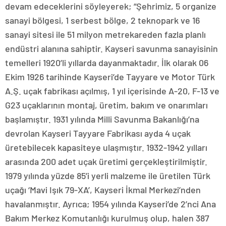
devam edeceklerini söyleyerek; “Şehrimiz, 5 organize
sanayi bölgesi, 1 serbest bölge, 2 teknopark ve 16
sanayi sitesi ile 51 milyon metrekareden fazla planlı
endüstri alanına sahiptir. Kayseri savunma sanayisinin
temelleri 1920’li yıllarda dayanmaktadır. İlk olarak 06
Ekim 1926 tarihinde Kayseri’de Tayyare ve Motor Türk
A.Ş. uçak fabrikası açılmış, 1 yıl içerisinde A-20, F-13 ve
G23 uçaklarının montaj, üretim, bakım ve onarımları
başlamıştır. 1931 yılında Milli Savunma Bakanlığı’na
devrolan Kayseri Tayyare Fabrikası ayda 4 uçak
üretebilecek kapasiteye ulaşmıştır. 1932-1942 yılları
arasında 200 adet uçak üretimi gerçekleştirilmiştir.
1979 yılında yüzde 85’i yerli malzeme ile üretilen Türk
uçağı ‘Mavi Işık 79-XA’, Kayseri İkmal Merkezi’nden
havalanmıştır. Ayrıca; 1954 yılında Kayseri’de 2’nci Ana
Bakım Merkez Komutanlığı kurulmuş olup, halen 387