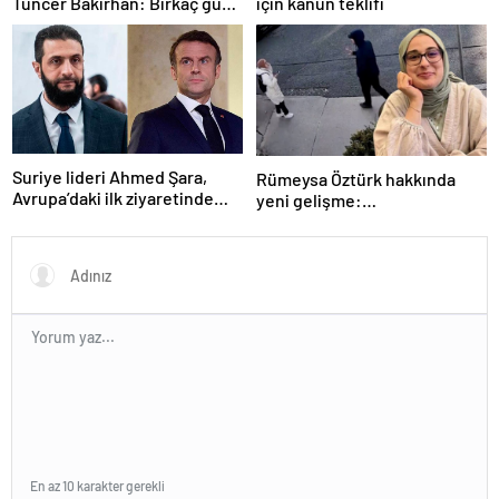
Tuncer Bakırhan: Birkaç gün
için kanun teklifi
içerisinde kongre kararları
açıklanacak
Suriye lideri Ahmed Şara,
Rümeysa Öztürk hakkında
Avrupa’daki ilk ziyaretinde
yeni gelişme:
Macron ile görüşecek
Avukatları naklinin
geciktirilmemesini istedi
En az 10 karakter gerekli