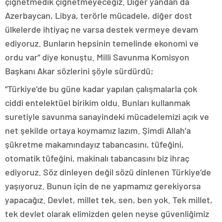
çiğnetmedik çiğnetmeyeceğiz. Diğer yandan da
Azerbaycan, Libya, terörle mücadele, diğer dost
ülkelerde ihtiyaç ne varsa destek vermeye devam
ediyoruz. Bunların hepsinin temelinde ekonomi ve
ordu var” diye konuştu. Milli Savunma Komisyon
Başkanı Akar sözlerini şöyle sürdürdü;
“Türkiye’de bu güne kadar yapılan çalışmalarla çok
ciddi entelektüel birikim oldu. Bunları kullanmak
suretiyle savunma sanayindeki mücadelemizi açık ve
net şekilde ortaya koymamız lazım. Şimdi Allah’a
şükretme makamındayız tabancasını, tüfeğini,
otomatik tüfeğini, makinalı tabancasını biz ihraç
ediyoruz. Söz dinleyen değil sözü dinlenen Türkiye’de
yaşıyoruz. Bunun için de ne yapmamız gerekiyorsa
yapacağız. Devlet, millet tek, sen, ben yok. Tek millet,
tek devlet olarak elimizden gelen neyse güvenliğimiz