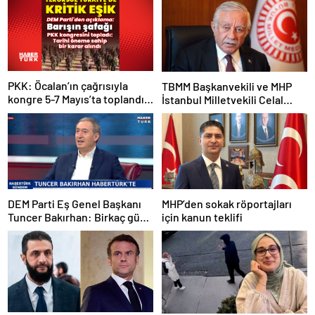
PKK: Öcalan’ın çağrısıyla
TBMM Başkanvekili ve MHP
kongre 5-7 Mayıs’ta toplandı!
İstanbul Milletvekili Celal
Tarihi bir karar alındı!
Adan: Kan ve kin devri
kapanmıştır
DEM Parti Eş Genel Başkanı
MHP’den sokak röportajları
Tuncer Bakırhan: Birkaç gün
için kanun teklifi
içerisinde kongre kararları
açıklanacak