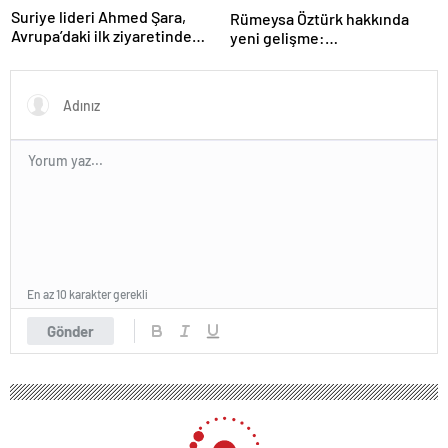
Suriye lideri Ahmed Şara,
Rümeysa Öztürk hakkında
Avrupa’daki ilk ziyaretinde
yeni gelişme:
Macron ile görüşecek
Avukatları naklinin
geciktirilmemesini istedi
En az 10 karakter gerekli
Gönder