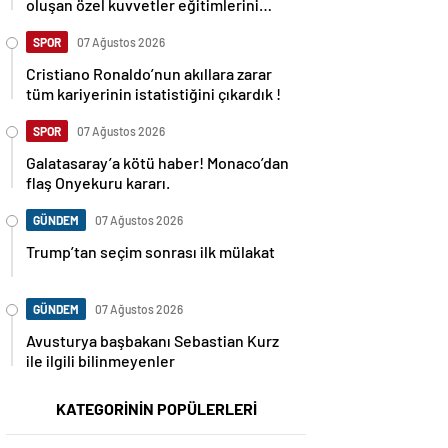
oluşan özel kuvvetler eğitimlerini
başlattı.
SPOR
07 Ağustos 2026
Cristiano Ronaldo’nun akıllara zarar
tüm kariyerinin istatistiğini çıkardık !
SPOR
07 Ağustos 2026
Galatasaray’a kötü haber! Monaco’dan
flaş Onyekuru kararı.
GÜNDEM
07 Ağustos 2026
Trump’tan seçim sonrası ilk mülakat
GÜNDEM
07 Ağustos 2026
Avusturya başbakanı Sebastian Kurz
ile ilgili bilinmeyenler
KATEGORİNİN POPÜLERLERİ