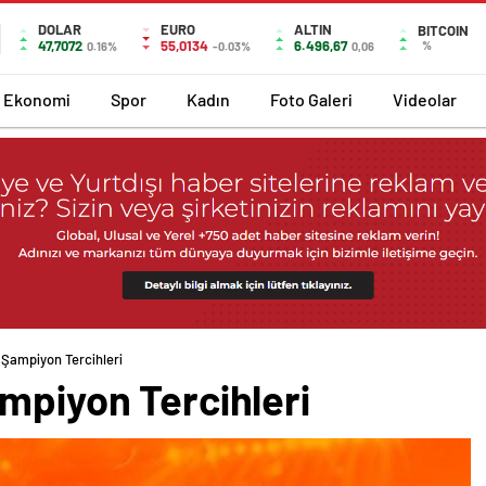
DOLAR
EURO
ALTIN
BITCOIN
47,7072
55,0134
6.496,67
%
0.16%
-0.03%
0,06
Ekonomi
Spor
Kadın
Foto Galeri
Videolar
 Şampiyon Tercihleri
mpiyon Tercihleri