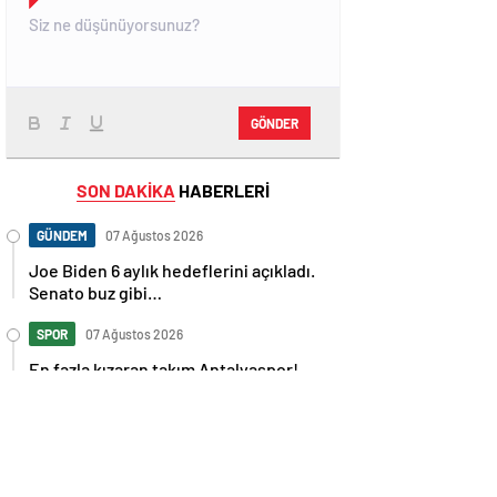
GÖNDER
SON DAKİKA
HABERLERİ
GÜNDEM
07 Ağustos 2026
Joe Biden 6 aylık hedeflerini açıkladı.
Senato buz gibi…
SPOR
07 Ağustos 2026
En fazla kızaran takım Antalyaspor!
Tam 5 futbolcu….
GÜNDEM
07 Ağustos 2026
Norweç silahlı kuvvetleri kadınlardan
oluşan özel kuvvetler eğitimlerini