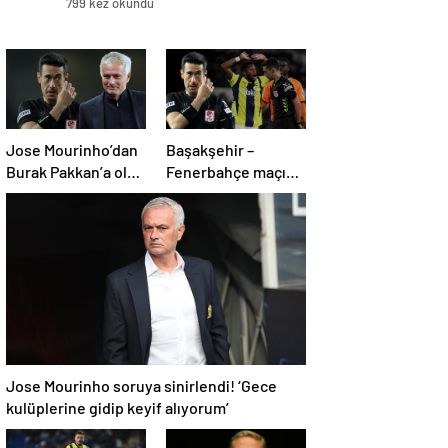
799 kez okundu
Jose Mourinho’dan
Başakşehir –
Burak Pakkan’a olay
Fenerbahçe maçı
VAR tepkisi!
sonrası eski
hakemlerden
penaltı ve gol iptali
çıkışı! ‘2 kırmızı kartı
atladı’
Jose Mourinho soruya sinirlendi! ‘Gece
kulüplerine gidip keyif alıyorum’