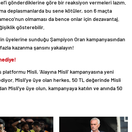
l’i gönderdiklerine göre bir reaksiyon vermeleri lazım.
 ama deplasmanlarda bu sene kötüler, son 6 maçta
aameco’nun olmaması da bence onlar için dezavantaj.
işiklik gösterebilir.
li’nin üyelerine sunduğu Şampiyon Oran kampanyasından
fazla kazanma şansını yakalayın!
 hediye!
 platformu Misli, ‘Alayına Misli’ kampanyasına yeni
iyor. Misli’ye üye olan herkes, 50 TL değerinde Misli
an Misli’ye üye olun, kampanyaya katılın ve anında 50