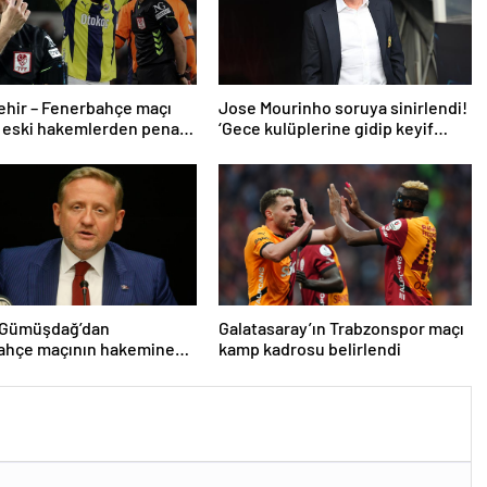
ehir – Fenerbahçe maçı
Jose Mourinho soruya sinirlendi!
 eski hakemlerden penaltı
‘Gece kulüplerine gidip keyif
ptali çıkışı! ‘2 kırmızı kartı
alıyorum’
 Gümüşdağ’dan
Galatasaray’ın Trabzonspor maçı
ahçe maçının hakemine
kamp kadrosu belirlendi