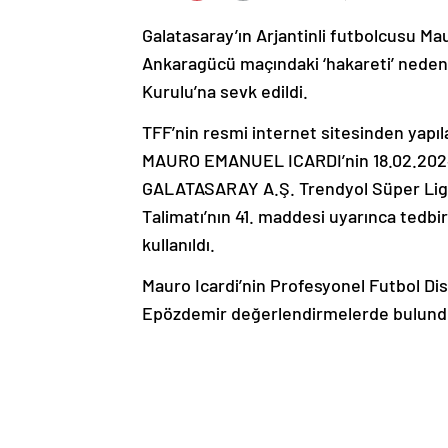
Galatasaray’ın Arjantinli futbolcusu Ma
Ankaragücü maçındaki ‘hakareti’ nedeniy
Kurulu’na sevk edildi.
TFF’nin resmi internet sitesinden yap
MAURO EMANUEL ICARDI’nin 18.02.20
GALATASARAY A.Ş. Trendyol Süper Lig m
Talimatı’nın 41. maddesi uyarınca tedbir
kullanıldı.
Mauro Icardi’nin Profesyonel Futbol Di
Epözdemir değerlendirmelerde bulundu
kullandı:
“Mauro Icardi, Futbol Disiplin Talimatı’nı
hakaret, tehdit ve tükürme başlıklı 41’
Müşavirliği tarafından Profesyonel Futbo