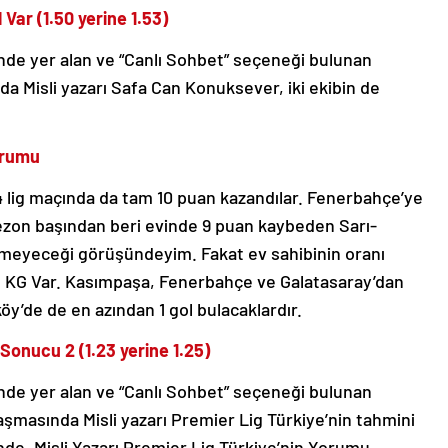
Var (1.50 yerine 1.53)
nde yer alan ve “Canlı Sohbet” seçeneği bulunan
 Misli yazarı Safa Can Konuksever, iki ekibin de
orumu
4 lig maçında da tam 10 puan kazandılar. Fenerbahçe’ye
sezon başından beri evinde 9 puan kaybeden Sarı-
 vermeyeceği görüşündeyim. Fakat ev sahibinin oranı
im KG Var. Kasımpaşa, Fenerbahçe ve Galatasaray’dan
köy’de de en azından 1 gol bulacaklardır.
onucu 2 (1.23 yerine 1.25)
nde yer alan ve “Canlı Sohbet” seçeneği bulunan
masında Misli yazarı Premier Lig Türkiye’nin tahmini
e. Misli Yazarı Premier Lig Türkiye’nin Yorumu