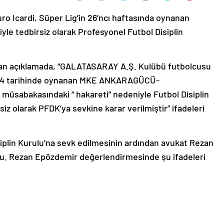
uro Icardi, Süper Lig’in 26’ncı haftasında oynanan
le tedbirsiz olarak Profesyonel Futbol Disiplin
ılan açıklamada, “GALATASARAY A.Ş. Kulübü futbolcusu
24 tarihinde oynanan MKE ANKARAGÜCÜ-
üsabakasındaki “ hakareti” nedeniyle Futbol Disiplin
siz olarak PFDK’ya sevkine karar verilmiştir” ifadeleri
siplin Kurulu’na sevk edilmesinin ardından avukat Rezan
. Rezan Epözdemir değerlendirmesinde şu ifadeleri
n 41’inci maddesi uyarınca yani kişilik haklarına saldırı,
inci madde uyarınca tedbirsiz olarak TFF Hukuk
l Disiplin Kurulu’na sevk edilmiştir. Buradaki sevk olayı