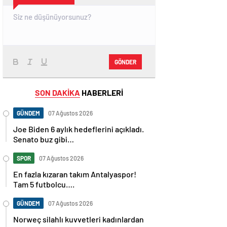
GÖNDER
SON DAKİKA
HABERLERİ
GÜNDEM
07 Ağustos 2026
Joe Biden 6 aylık hedeflerini açıkladı.
Senato buz gibi…
SPOR
07 Ağustos 2026
En fazla kızaran takım Antalyaspor!
Tam 5 futbolcu….
GÜNDEM
07 Ağustos 2026
Norweç silahlı kuvvetleri kadınlardan