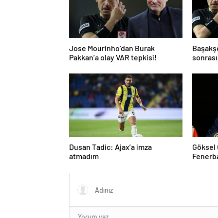
Jose Mourinho’dan Burak
Başakş
Pakkan’a olay VAR tepkisi!
sonrası
ve gol i
atladı’
Dusan Tadic: Ajax’a imza
Göksel
atmadım
Fenerb
tepki