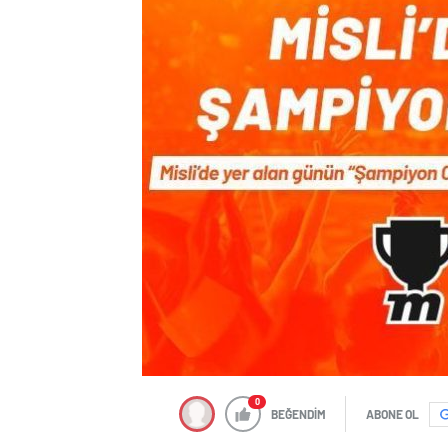
0
BEĞENDİM
ABONE OL