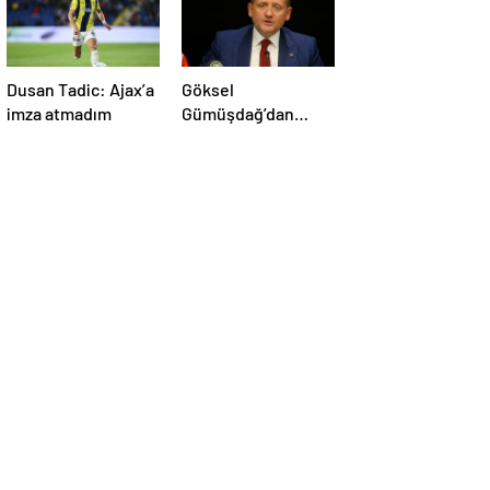
Dusan Tadic: Ajax’a
Göksel
imza atmadım
Gümüşdağ’dan
Fenerbahçe
maçının hakemine
tepki