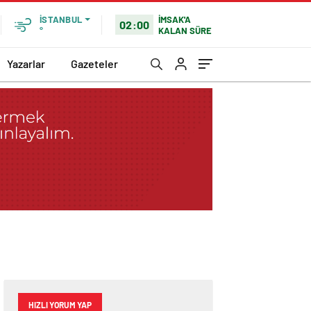
İMSAK'A
İSTANBUL
02:00
KALAN SÜRE
°
Yazarlar
Gazeteler
HIZLI YORUM YAP