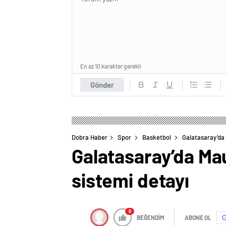
En az 10 karakter gerekli
Gönder
Dobra Haber
Spor
Basketbol
Galatasaray’da 
Galatasaray’da Mau
sistemi detayı
0
BEĞENDİM
ABONE OL