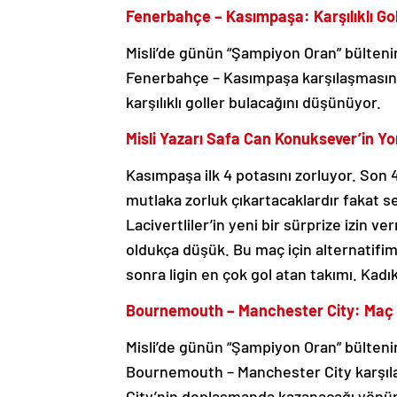
Fenerbahçe – Kasımpaşa: Karşılıklı Gol 
Misli’de günün “Şampiyon Oran” bülteni
Fenerbahçe – Kasımpaşa karşılaşmasında
karşılıklı goller bulacağını düşünüyor.
Misli Yazarı Safa Can Konuksever’in Y
Kasımpaşa ilk 4 potasını zorluyor. Son 
mutlaka zorluk çıkartacaklardır fakat 
Lacivertliler’in yeni bir sürprize izin
oldukça düşük. Bu maç için alternatif
sonra ligin en çok gol atan takımı. Kadı
Bournemouth – Manchester City: Maç S
Misli’de günün “Şampiyon Oran” bülteni
Bournemouth – Manchester City karşılaş
City’nin deplasmanda kazanacağı yönünd