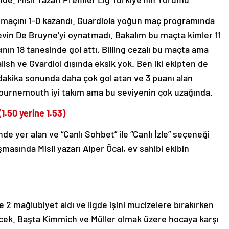
d maçını 1-0 kazandı. Guardiola yoğun maç programında
vin De Bruyne’yi oynatmadı. Bakalım bu maçta kimler 11
nın 18 tanesinde gol attı. Billing cezalı bu maçta ama
sh ve Gvardiol dışında eksik yok. Ben iki ekipten de
dakika sonunda daha çok gol atan ve 3 puanı alan
ournemouth iyi takım ama bu seviyenin çok uzağında.
1.50 yerine 1.53)
e yer alan ve “Canlı Sohbet” ile “Canlı İzle” seçeneği
masında Misli yazarı Alper Öcal, ev sahibi ekibin
e 2 mağlubiyet aldı ve ligde işini mucizelere bırakırken
ek. Başta Kimmich ve Müller olmak üzere hocaya karşı