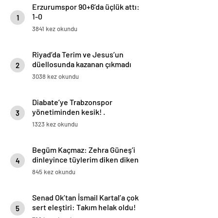
Erzurumspor 90+6’da üçlük attı:
1-0
1
3841 kez okundu
Riyad’da Terim ve Jesus’un
düellosunda kazanan çıkmadı
2
3038 kez okundu
Diabate’ye Trabzonspor
yönetiminden kesik! .
3
1323 kez okundu
Begüm Kaçmaz: Zehra Güneş’i
dinleyince tüylerim diken diken
4
oldu | Eda Erdem’i çok izliyorum
845 kez okundu
Senad Ok’tan İsmail Kartal’a çok
sert eleştiri: Takım helak oldu!
5
Toplantı yapılacak