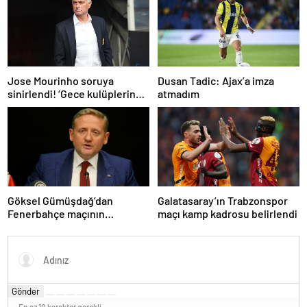
atladı’
Dusan Tadic: Ajax’a imza
Jose Mourinho soruya
atmadım
sinirlendi! ‘Gece kulüplerine
gidip keyif alıyorum’
Göksel Gümüşdağ’dan
Galatasaray’ın Trabzonspor
Fenerbahçe maçının
maçı kamp kadrosu belirlendi
hakemine tepki
Gönder