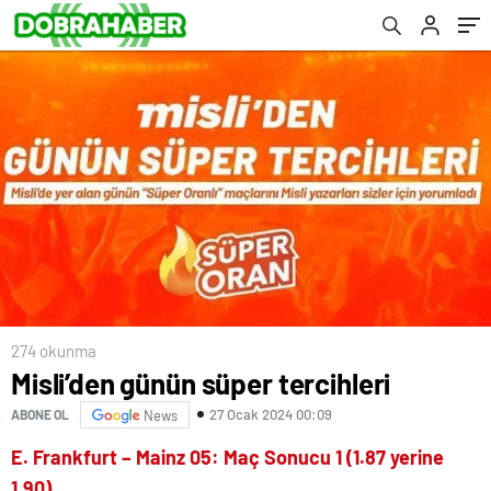
274 okunma
Misli’den günün süper tercihleri
27 Ocak 2024 00:09
ABONE OL
News
E. Frankfurt – Mainz 05: Maç Sonucu 1 (1.87 yerine
1.90)