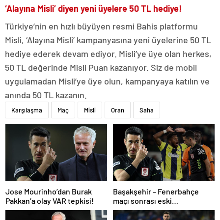
‘Alayına Misli’ diyen yeni üyelere 50 TL hediye!
Türkiye’nin en hızlı büyüyen resmi Bahis platformu
Misli, ‘Alayına Misli’ kampanyasına yeni üyelerine 50 TL
hediye ederek devam ediyor. Misli’ye üye olan herkes,
50 TL değerinde Misli Puan kazanıyor. Siz de mobil
uygulamadan Misli’ye üye olun, kampanyaya katılın ve
anında 50 TL kazanın.
Karşılaşma
Maç
Misli
Oran
Saha
Jose Mourinho’dan Burak
Başakşehir – Fenerbahçe
Pakkan’a olay VAR tepkisi!
maçı sonrası eski
hakemlerden penaltı ve gol
iptali çıkışı! ‘2 kırmızı kartı