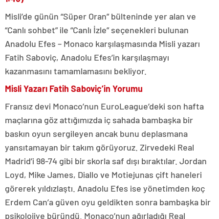
Misli’de günün “Süper Oran” bülteninde yer alan ve
“Canlı sohbet” ile “Canlı İzle” seçenekleri bulunan
Anadolu Efes – Monaco karşılaşmasında Misli yazarı
Fatih Saboviç, Anadolu Efes’in karşılaşmayı
kazanmasını tamamlamasını bekliyor.
Misli Yazarı Fatih Saboviç’in Yorumu
Fransız devi Monaco’nun EuroLeague’deki son hafta
maçlarına göz attığımızda iç sahada bambaşka bir
baskın oyun sergileyen ancak bunu deplasmana
yansıtamayan bir takım görüyoruz. Zirvedeki Real
Madrid’i 98-74 gibi bir skorla saf dışı bıraktılar. Jordan
Loyd, Mike James, Diallo ve Motiejunas çift haneleri
görerek yıldızlaştı. Anadolu Efes ise yönetimden koç
Erdem Can’a güven oyu geldikten sonra bambaşka bir
psikolojiye büründü. Monaco’nun ağırladığı Real