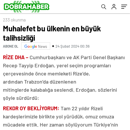
233 okunma
Muhalefet bu ülkenin en büyük
talihsizliği
24 Şubat 2024 00:36
ABONE OL
News
RİZE DHA –
Cumhurbaşkanı ve AK Parti Genel Başkanı
Recep Tayyip Erdoğan, yerel seçim programları
çerçevesinde önce memleketi Rize’de,
ardından Trabzon’da düzenlenen
mitinglerde kalabalığa seslendi. Erdoğan, sözlerini
şöyle sürdürdü:
REKOR OY BEKLİYORUM:
Tam 22 yıldır Rizeli
kardeşlerimizle birlikte yol yürüdük, omuz omuza
mücadele ettik. Her zaman söylüyorum Türkiye’nin