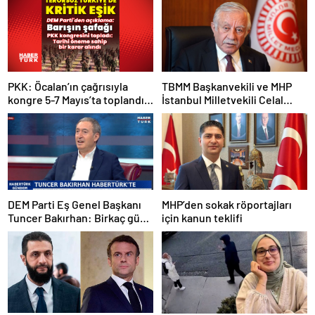
PKK: Öcalan’ın çağrısıyla
TBMM Başkanvekili ve MHP
kongre 5-7 Mayıs’ta toplandı!
İstanbul Milletvekili Celal
Tarihi bir karar alındı!
Adan: Kan ve kin devri
kapanmıştır
DEM Parti Eş Genel Başkanı
MHP’den sokak röportajları
Tuncer Bakırhan: Birkaç gün
için kanun teklifi
içerisinde kongre kararları
açıklanacak