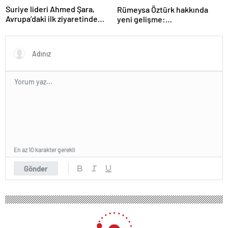
Suriye lideri Ahmed Şara,
Rümeysa Öztürk hakkında
Avrupa’daki ilk ziyaretinde
yeni gelişme:
Macron ile görüşecek
Avukatları naklinin
geciktirilmemesini istedi
En az 10 karakter gerekli
Gönder