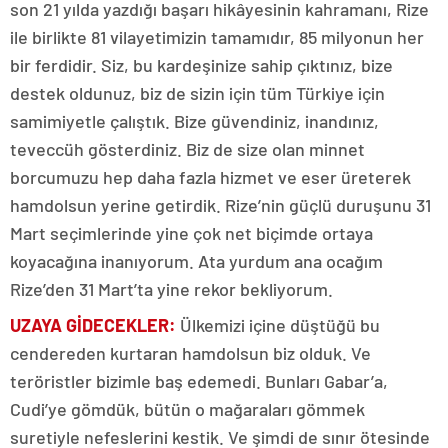
son 21 yılda yazdığı başarı hikâyesinin kahramanı, Rize
ile birlikte 81 vilayetimizin tamamıdır, 85 milyonun her
bir ferdidir. Siz, bu kardeşinize sahip çıktınız, bize
destek oldunuz, biz de sizin için tüm Türkiye için
samimiyetle çalıştık. Bize güvendiniz, inandınız,
teveccüh gösterdiniz. Biz de size olan minnet
borcumuzu hep daha fazla hizmet ve eser üreterek
hamdolsun yerine getirdik. Rize’nin güçlü duruşunu 31
Mart seçimlerinde yine çok net biçimde ortaya
koyacağına inanıyorum. Ata yurdum ana ocağım
Rize’den 31 Mart’ta yine rekor bekliyorum.
UZAYA GİDECEKLER:
Ülkemizi içine düştüğü bu
cendereden kurtaran hamdolsun biz olduk. Ve
teröristler bizimle baş edemedi. Bunları Gabar’a,
Cudi’ye gömdük, bütün o mağaraları gömmek
suretiyle nefeslerini kestik. Ve şimdi de sınır ötesinde