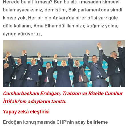
Nerede bu altılı masa? Ben bu altılı masadan kimseyi
bulamayacaksınız, demiştim. Bak parlamentoda şimdi
kimse yok. Her birinin Ankara’da birer ofisi var; güle
güle kullanın. Ama Elhamdülillah biz çıktığımız yolda,
aynen yürüyoruz.
Cumhurbaşkanı Erdoğan, Trabzon ve Rize’de Cumhur
İttifakı’nın adaylarını tanıttı.
Yapay zekâ eleştirisi
Erdoğan konuşmasında CHP’nin aday belirleme