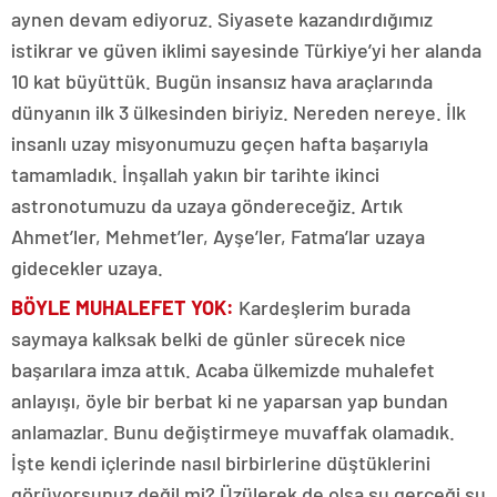
aynen devam ediyoruz. Siyasete kazandırdığımız
istikrar ve güven iklimi sayesinde Türkiye’yi her alanda
10 kat büyüttük. Bugün insansız hava araçlarında
dünyanın ilk 3 ülkesinden biriyiz. Nereden nereye. İlk
insanlı uzay misyonumuzu geçen hafta başarıyla
tamamladık. İnşallah yakın bir tarihte ikinci
astronotumuzu da uzaya göndereceğiz. Artık
Ahmet’ler, Mehmet’ler, Ayşe’ler, Fatma’lar uzaya
gidecekler uzaya.
BÖYLE MUHALEFET YOK:
Kardeşlerim burada
saymaya kalksak belki de günler sürecek nice
başarılara imza attık. Acaba ülkemizde muhalefet
anlayışı, öyle bir berbat ki ne yaparsan yap bundan
anlamazlar. Bunu değiştirmeye muvaffak olamadık.
İşte kendi içlerinde nasıl birbirlerine düştüklerini
görüyorsunuz değil mi? Üzülerek de olsa şu gerçeği şu