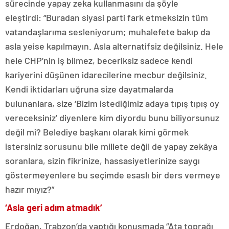
sürecinde yapay zeka kullanmasını da şöyle
eleştirdi: “Buradan siyasi parti fark etmeksizin tüm
vatandaşlarıma sesleniyorum; muhalefete bakıp da
asla yeise kapılmayın. Asla alternatifsiz değilsiniz. Hele
hele CHP’nin iş bilmez, beceriksiz sadece kendi
kariyerini düşünen idarecilerine mecbur değilsiniz.
Kendi iktidarları uğruna size dayatmalarda
bulunanlara, size ‘Bizim istediğimiz adaya tıpış tıpış oy
vereceksiniz’ diyenlere kim diyordu bunu biliyorsunuz
değil mi? Belediye başkanı olarak kimi görmek
istersiniz sorusunu bile millete değil de yapay zekâya
soranlara, sizin fikrinize, hassasiyetlerinize saygı
göstermeyenlere bu seçimde esaslı bir ders vermeye
hazır mıyız?”
‘Asla geri adım atmadık’
Erdoğan, Trabzon’da yaptığı konuşmada “Ata toprağı