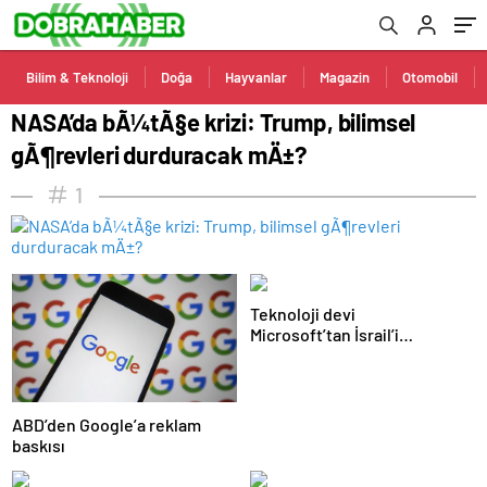
Bilim & Teknoloji
Doğa
Hayvanlar
Magazin
Otomobil
NASA’da bÃ¼tÃ§e krizi: Trump, bilimsel
gÃ¶revleri durduracak mÄ±?
1
Teknoloji devi
Microsoft’tan İsrail’i
sevindirecek haber
ABD’den Google’a reklam
baskısı