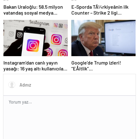
Bakan Uraloğlu: 58.5 milyon
E-Sporda TÃ¼rkiyeânin ilk
vatandaş sosyal medya
Counter – Strike 2 ligi
kullanıyor
kurulacak
Instagram’dan canlı yayın
Google’de Trump izleri!
yasağı: 16 yaş altı kullanıcılar
“EÅitlik”
için yeni kurallar açıklandı
ilkesiÂ rafaÂ kaldÄ±rÄ±lÄ±yor,
iÅe alÄ±m sÃ¼reci deÄiÅiyor