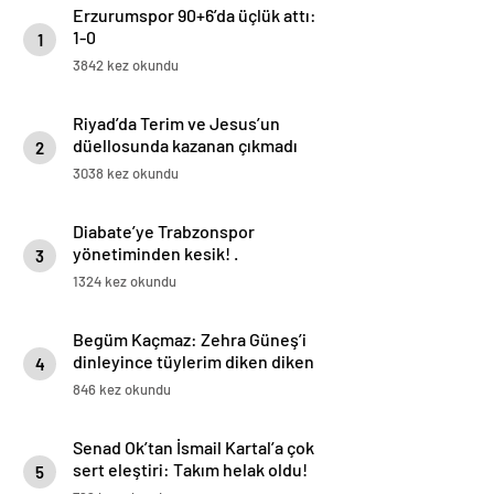
Erzurumspor 90+6’da üçlük attı:
1-0
1
3842 kez okundu
Riyad’da Terim ve Jesus’un
düellosunda kazanan çıkmadı
2
3038 kez okundu
Diabate’ye Trabzonspor
yönetiminden kesik! .
3
1324 kez okundu
Begüm Kaçmaz: Zehra Güneş’i
dinleyince tüylerim diken diken
4
oldu | Eda Erdem’i çok izliyorum
846 kez okundu
Senad Ok’tan İsmail Kartal’a çok
sert eleştiri: Takım helak oldu!
5
Toplantı yapılacak