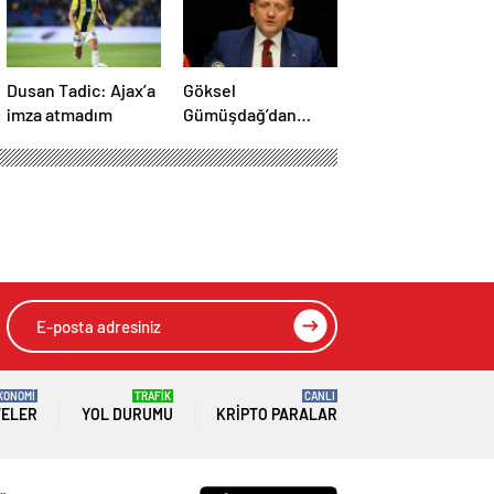
Dusan Tadic: Ajax’a
Göksel
imza atmadım
Gümüşdağ’dan
Fenerbahçe
maçının hakemine
tepki
KONOMİ
TRAFİK
CANLI
TELER
YOL DURUMU
KRIPTO PARALAR