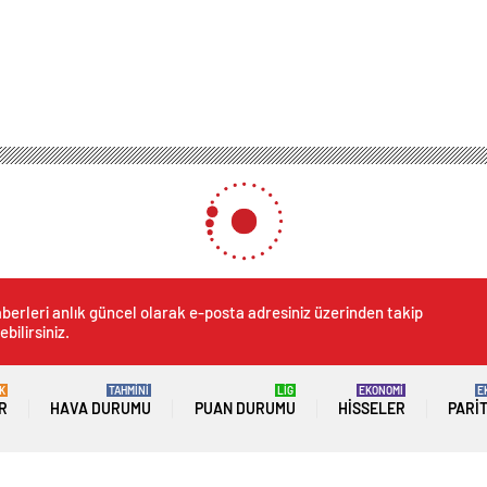
berleri anlık güncel olarak e-posta adresiniz üzerinden takip
ebilirsiniz.
K
TAHMİNİ
LİG
EKONOMİ
E
R
HAVA DURUMU
PUAN DURUMU
HISSELER
PARI