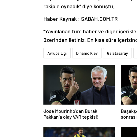
rakiple oynadık” diye konuştu.
Haber Kaynak : SABAH.COM.TR
“Yayınlanan tüm haber ve diğer içerikler i
üzerinden iletiniz. En kısa süre içerisin
Avrupa Ligi
Dinamo Kiev
Galatasaray
Jose Mourinho’dan Burak
Başakş
Pakkan’a olay VAR tepkisi!
sonrası
ve gol i
atladı’