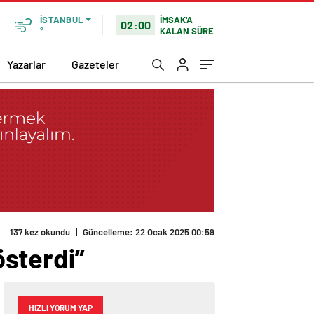
İMSAK'A
İSTANBUL
02:00
KALAN SÜRE
°
Yazarlar
Gazeteler
137 kez okundu
|
Güncelleme: 22 Ocak 2025 00:59
sterdi”
HIZLI YORUM YAP