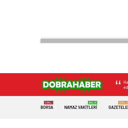
Ha
ed
CANLI
ANLIK
GÜNLÜ
BORSA
NAMAZ VAKITLERI
GAZETELE