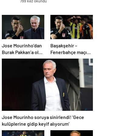
799 kez okundu
Jose Mourinho’dan
Başakşehir –
Burak Pakkan’a olay
Fenerbahçe maçı
VAR tepkisi!
sonrası eski
hakemlerden
penaltı ve gol iptali
çıkışı! ‘2 kırmızı kartı
atladı’
Jose Mourinho soruya sinirlendi! ‘Gece
kulüplerine gidip keyif alıyorum’