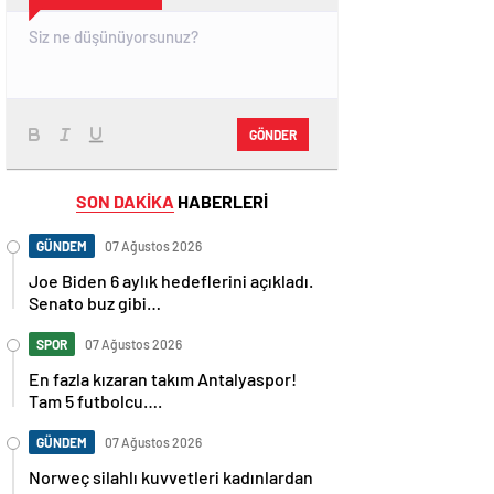
GÖNDER
SON DAKİKA
HABERLERİ
GÜNDEM
07 Ağustos 2026
Joe Biden 6 aylık hedeflerini açıkladı.
Senato buz gibi…
SPOR
07 Ağustos 2026
En fazla kızaran takım Antalyaspor!
Tam 5 futbolcu….
GÜNDEM
07 Ağustos 2026
Norweç silahlı kuvvetleri kadınlardan