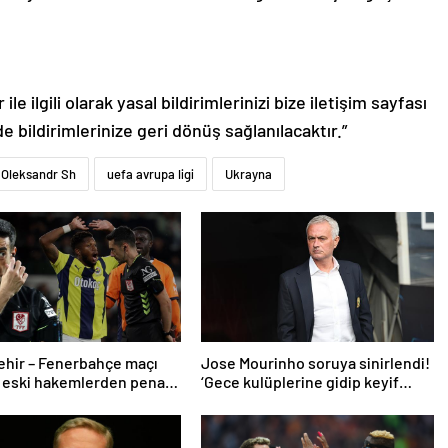
le ilgili olarak yasal bildirimlerinizi bize iletişim sayfası
de bildirimlerinize geri dönüş sağlanılacaktır.”
Oleksandr Sh
uefa avrupa ligi
Ukrayna
ehir – Fenerbahçe maçı
Jose Mourinho soruya sinirlendi!
 eski hakemlerden penaltı
‘Gece kulüplerine gidip keyif
ptali çıkışı! ‘2 kırmızı kartı
alıyorum’