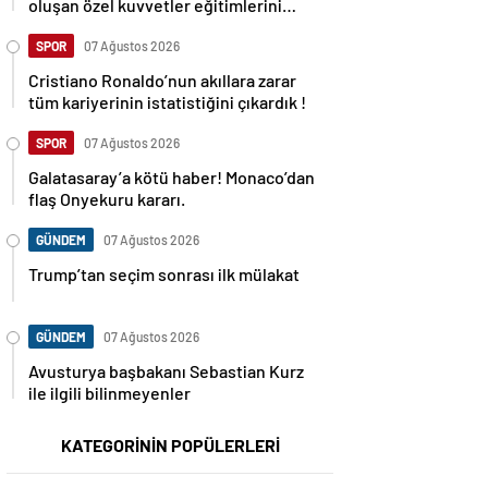
oluşan özel kuvvetler eğitimlerini
başlattı.
SPOR
07 Ağustos 2026
Cristiano Ronaldo’nun akıllara zarar
tüm kariyerinin istatistiğini çıkardık !
SPOR
07 Ağustos 2026
Galatasaray’a kötü haber! Monaco’dan
flaş Onyekuru kararı.
GÜNDEM
07 Ağustos 2026
Trump’tan seçim sonrası ilk mülakat
GÜNDEM
07 Ağustos 2026
Avusturya başbakanı Sebastian Kurz
ile ilgili bilinmeyenler
KATEGORİNİN POPÜLERLERİ