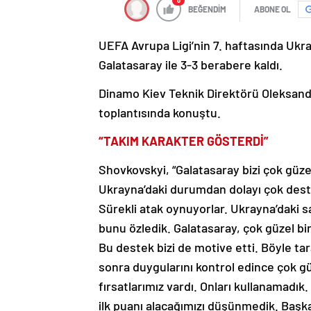
0
BEĞENDİM
ABONE OL
UEFA Avrupa Ligi’nin 7. haftasında Ukr
Galatasaray ile 3-3 berabere kaldı.
Dinamo Kiev Teknik Direktörü Oleksand
toplantısında konuştu.
“TAKIM KARAKTER GÖSTERDİ”
Shovkovskyi, “Galatasaray bizi çok güz
Ukrayna’daki durumdan dolayı çok deste
Sürekli atak oynuyorlar. Ukrayna’daki 
bunu özledik. Galatasaray, çok güzel bir
Bu destek bizi de motive etti. Böyle ta
sonra duygularını kontrol edince çok g
fırsatlarımız vardı. Onları kullanamadık.
ilk puanı alacağımızı düşünmedik. Başka