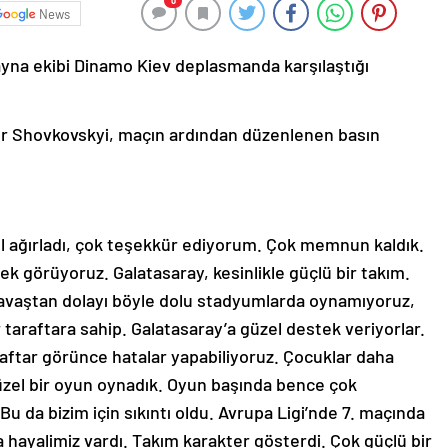
0
News
ayna ekibi Dinamo Kiev deplasmanda karşılaştığı
r Shovkovskyi, maçın ardından düzenlenen basın
el ağırladı, çok teşekkür ediyorum. Çok memnun kaldık.
k görüyoruz. Galatasaray, kesinlikle güçlü bir takım.
savaştan dolayı böyle dolu stadyumlarda oynamıyoruz,
 taraftara sahip. Galatasaray’a güzel destek veriyorlar.
raftar görünce hatalar yapabiliyoruz. Çocuklar daha
üzel bir oyun oynadık. Oyun başında bence çok
 Bu da bizim için sıkıntı oldu. Avrupa Ligi’nde 7. maçında
 hayalimiz vardı. Takım karakter gösterdi. Çok güçlü bir