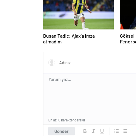
Dusan Tadic: Ajax’a imza
Göksel
atmadım
Fenerb
tepki
En az 10 karakter gerekli
Gönder