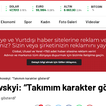
DOLAR
EURO
ALTIN
BITCOIN
47,7013
55,1894
6.663,90
%
0.15%
0.28%
2,64
Ekonomi
Spor
Kadın
Foto Galeri
Videolar
kovskyi: “Takımım karakter gösterdi”
skyi: “Takımım karakter gö