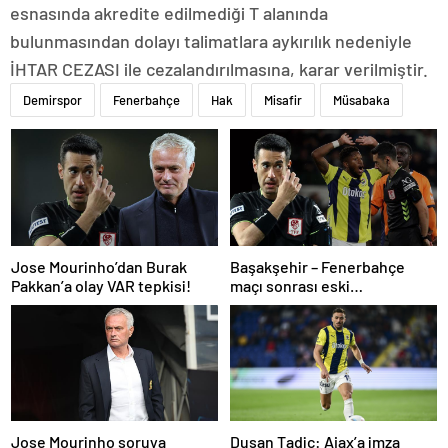
esnasında akredite edilmediği T alanında
bulunmasından dolayı talimatlara aykırılık nedeniyle
İHTAR CEZASI ile cezalandırılmasına, karar verilmiştir.
Demirspor
Fenerbahçe
Hak
Misafir
Müsabaka
Jose Mourinho’dan Burak
Başakşehir – Fenerbahçe
Pakkan’a olay VAR tepkisi!
maçı sonrası eski
hakemlerden penaltı ve gol
iptali çıkışı! ‘2 kırmızı kartı
atladı’
Dusan Tadic: Ajax’a imza
Jose Mourinho soruya