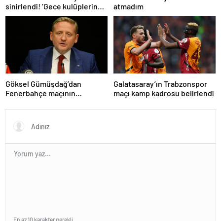
atmadım
sinirlendi! ‘Gece kulüplerine
gidip keyif alıyorum’
Göksel Gümüşdağ’dan
Galatasaray’ın Trabzonspor
Fenerbahçe maçının
maçı kamp kadrosu belirlendi
hakemine tepki
En az 10 karakter gerekli