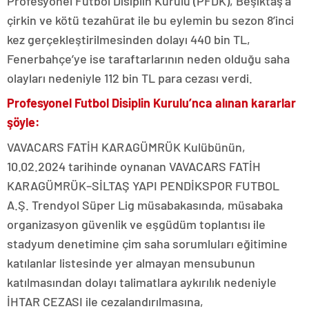
Profesyonel Futbol Disiplin Kurulu (PFDK), Beşiktaş’a
çirkin ve kötü tezahürat ile bu eylemin bu sezon 8’inci
kez gerçekleştirilmesinden dolayı 440 bin TL,
Fenerbahçe’ye ise taraftarlarının neden olduğu saha
olayları nedeniyle 112 bin TL para cezası verdi.
Profesyonel Futbol Disiplin Kurulu’nca alınan kararlar
şöyle:
VAVACARS FATİH KARAGÜMRÜK Kulübünün,
10.02.2024 tarihinde oynanan VAVACARS FATİH
KARAGÜMRÜK–SİLTAŞ YAPI PENDİKSPOR FUTBOL
A.Ş. Trendyol Süper Lig müsabakasında, müsabaka
organizasyon güvenlik ve eşgüdüm toplantısı ile
stadyum denetimine çim saha sorumluları eğitimine
katılanlar listesinde yer almayan mensubunun
katılmasından dolayı talimatlara aykırılık nedeniyle
İHTAR CEZASI ile cezalandırılmasına,