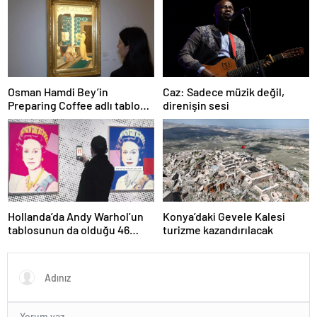
Osman Hamdi Bey’in
Caz: Sadece müzik değil,
Preparing Coffee adlı tablosu
direnişin sesi
75 milyon liraya satışa
sunuldu
Hollanda’da Andy Warhol’un
Konya’daki Gevele Kalesi
tablosunun da olduğu 46
turizme kazandırılacak
sanat eseri çöpe atıldı