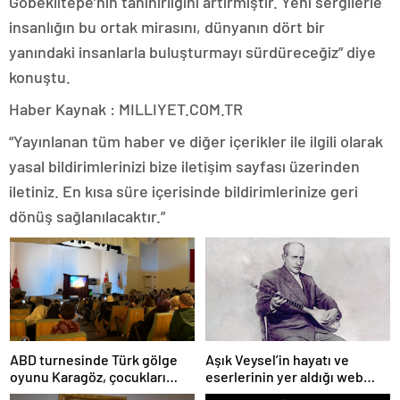
Göbeklitepe’nin tanınırlığını artırmıştır. Yeni sergilerle
insanlığın bu ortak mirasını, dünyanın dört bir
yanındaki insanlarla buluşturmayı sürdüreceğiz” diye
konuştu.
Haber Kaynak : MILLIYET.COM.TR
“Yayınlanan tüm haber ve diğer içerikler ile ilgili olarak
yasal bildirimlerinizi bize iletişim sayfası üzerinden
iletiniz. En kısa süre içerisinde bildirimlerinize geri
dönüş sağlanılacaktır.”
ABD turnesinde Türk gölge
Aşık Veysel’in hayatı ve
oyunu Karagöz, çocukları
eserlerinin yer aldığı web
büyüledi
portalı hizmete girdi