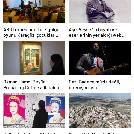
ABD turnesinde Türk gölge
Aşık Veysel’in hayatı ve
oyunu Karagöz, çocukları
eserlerinin yer aldığı web
büyüledi
portalı hizmete girdi
Osman Hamdi Bey’in
Caz: Sadece müzik değil,
Preparing Coffee adlı tablosu
direnişin sesi
75 milyon liraya satışa
sunuldu