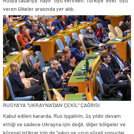
Rusya tasarıya “hayır” oyu verirken, Türkiye “evet” oyu
veren ülkeler arasında yer aldı.
RUSYA’YA “UKRAYNA’DAN ÇEKİL” ÇAĞRISI
Kabul edilen kararda, Rus işgalinin, üç yıldır devam
ettiği ve sadece Ukrayna için değil, diğer bölgeler ve
küresel istikrar için de “yıkıcı ve uzun süreli sonuçlar