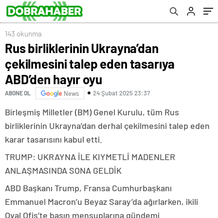
143 okunma
Rus birliklerinin Ukrayna’dan
çekilmesini talep eden tasarıya
ABD’den hayır oyu
24 Şubat 2025 23:37
ABONE OL
News
Birleşmiş Milletler (BM) Genel Kurulu, tüm Rus
birliklerinin Ukrayna’dan derhal çekilmesini talep eden
karar tasarısını kabul etti.
TRUMP: UKRAYNA İLE KIYMETLİ MADENLER
ANLAŞMASINDA SONA GELDİK
ABD Başkanı Trump, Fransa Cumhurbaşkanı
Emmanuel Macron’u Beyaz Saray’da ağırlarken, ikili
Oval Ofis’te basın mensuplarına gündemi