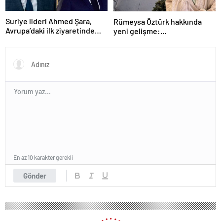
Suriye lideri Ahmed Şara,
Rümeysa Öztürk hakkında
Avrupa’daki ilk ziyaretinde
yeni gelişme:
Macron ile görüşecek
Avukatları naklinin
geciktirilmemesini istedi
En az 10 karakter gerekli
Gönder