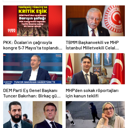
PKK: Öcalan’ın çağrısıyla
TBMM Başkanvekili ve MHP
kongre 5-7 Mayıs’ta toplandı!
İstanbul Milletvekili Celal
Tarihi bir karar alındı!
Adan: Kan ve kin devri
kapanmıştır
DEM Parti Eş Genel Başkanı
MHP’den sokak röportajları
Tuncer Bakırhan: Birkaç gün
için kanun teklifi
içerisinde kongre kararları
açıklanacak