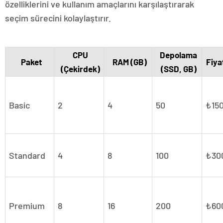
özelliklerini ve kullanım amaçlarını karşılaştırarak
seçim sürecini kolaylaştırır.
CPU
Depolama
Paket
RAM (GB)
Fiyat
(Çekirdek)
(SSD, GB)
Basic
2
4
50
₺15
Standard
4
8
100
₺30
Premium
8
16
200
₺60