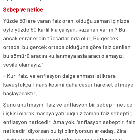
Sebep ve netice
Yüzde 50’lere varan faiz oranı olduğu zaman içinizde
öyle yüzde 50 karlılıkla çalışan, kazanan var mı? Bu
ancak esrar eroin tüccarlarında olur. Bu gerçek
ortada, bu gerçek ortada olduğuna göre faiz denilen
bu sömürü aracını kullanmaya asla aracı olamayız,
vesile olamayız.”
– Kur, faiz, ve enflasyon dalgalanması istikrara
kavuştukça finans kesimi daha cesur hareket etmeye
başlayacaktır.
Şunu unutmayın, faiz ve enflasyon bir sebep – netice
ilişkisi olarak masaya yatırdığınız zaman faiz sebeptir,
enflasyon neticedir. Ama yok, ‘enflasyon sebeptir, faiz
neticedir’ diyorsan bu işi bilmiyorsun arkadaş. Zira
faizin oranını sen tespit edersin ama enflasyon o