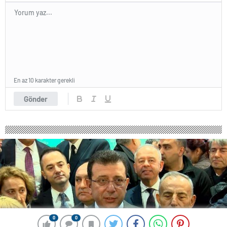
En az 10 karakter gerekli
Gönder
0
0
0
0