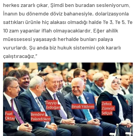
herkes zararlı çıkar. Şimdi ben buradan sesleniyorum.
İnanın bu dönemde döviz bahanesiyle, dolarizasyonla
sattıkları ürünle hiç alakası olmadığı halde 1’e 3, 1’e 5, 1’e
10 zam yapanlar iflah olmayacaklardır. Eğer ahilik
müessesesi yaşasaydı herhalde bunları palaya
vururlardı. Şu anda biz hukuk sistemini çok kararlı
çalıştıracağız.”