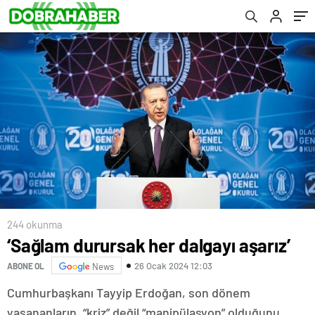
244 okunma
‘Sağlam durursak her dalgayı aşarız’
26 Ocak 2024 12:03
ABONE OL
News
Cumhurbaşkanı Tayyip Erdoğan, son dönem
yaşananların, “kriz” değil “manipülasyon” olduğunu