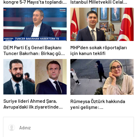
kongre 5-7 Mayıs’ta toplandı!
İstanbul Milletvekili Celal
Tarihi bir karar alındı!
Adan: Kan ve kin devri
kapanmıştır
DEM Parti Eş Genel Başkanı
MHP’den sokak röportajları
Tuncer Bakırhan: Birkaç gün
için kanun teklifi
içerisinde kongre kararları
açıklanacak
Suriye lideri Ahmed Şara,
Rümeysa Öztürk hakkında
Avrupa’daki ilk ziyaretinde
yeni gelişme:
Macron ile görüşecek
Avukatları naklinin
geciktirilmemesini istedi