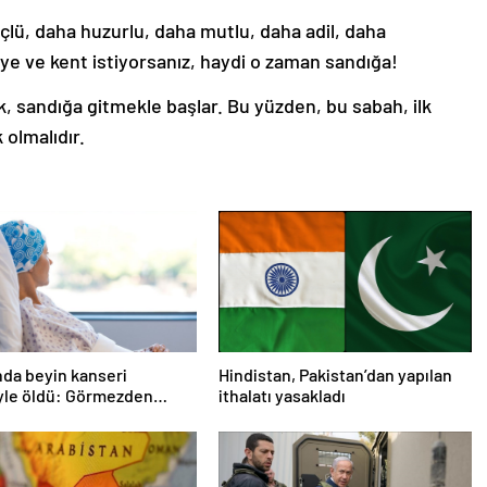
lü, daha huzurlu, daha mutlu, daha adil, daha
ye ve kent istiyorsanız, haydi o zaman sandığa!
, sandığa gitmekle başlar. Bu yüzden, bu sabah, ilk
 olmalıdır.
nda beyin kanseri
Hindistan, Pakistan’dan yapılan
yle öldü: Görmezden
ithalatı yasakladı
2 işaret vardı