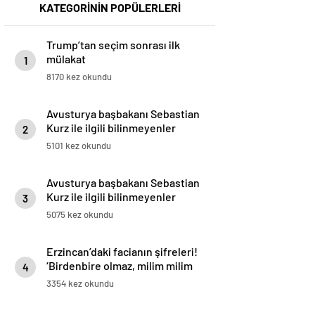
KATEGORİNİN POPÜLERLERİ
Trump’tan seçim sonrası ilk
mülakat
1
8170 kez okundu
Avusturya başbakanı Sebastian
Kurz ile ilgili bilinmeyenler
2
5101 kez okundu
Avusturya başbakanı Sebastian
Kurz ile ilgili bilinmeyenler
3
5075 kez okundu
Erzincan’daki facianın şifreleri!
‘Birdenbire olmaz, milim milim
4
kayar’
3354 kez okundu