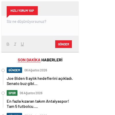
HIZLI YORUM YAP
GÖNDER
SON DAKİKA
HABERLERİ
GÜNDEM
06 Ağustos 2026
Joe Biden 6 aylık hedeflerini açıkladı.
Senato buz gibi…
SPOR
06 Ağustos 2026
En fazla kızaran takım Antalyaspor!
Tam 5 futbolcu….