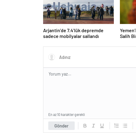
Arjantin’de 7.4’lük depremde
Yemen’i
sadece mobilyalar sallandı
Salih Bi
En az 10 karakter gerekli
Gönder