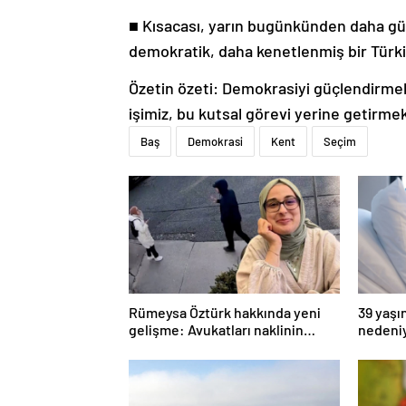
■ Kısacası, yarın bugünkünden daha güç
demokratik, daha kenetlenmiş bir Türki
Özetin özeti: Demokrasiyi güçlendirmek
işimiz, bu kutsal görevi yerine getirmek
Baş
Demokrasi
Kent
Seçim
Rümeysa Öztürk hakkında yeni
39 yaşı
gelişme: Avukatları naklinin
nedeni
geciktirilmemesini istedi
geldiği 