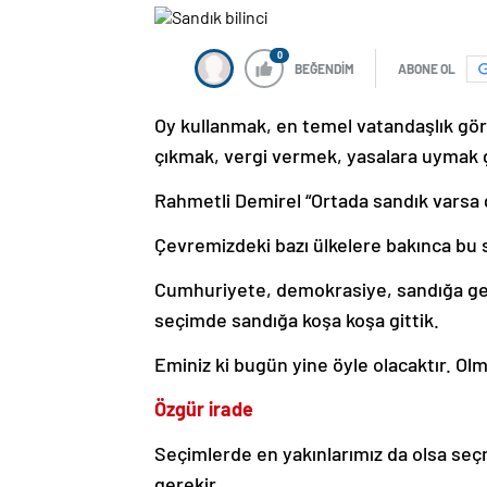
0
BEĞENDİM
ABONE OL
Oy kullanmak, en temel vatandaşlık göre
çıkmak, vergi vermek, yasalara uymak
Rahmetli Demirel “Ortada sandık varsa g
Çevremizdeki bazı ülkelere bakınca bu 
Cumhuriyete, demokrasiye, sandığa geç
seçimde sandığa koşa koşa gittik.
Eminiz ki bugün yine öyle olacaktır. Ol
Özgür irade
Seçimlerde en yakınlarımız da olsa seç
gerekir.