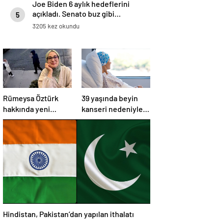
Joe Biden 6 aylık hedeflerini
açıkladı. Senato buz gibi…
5
3205 kez okundu
Rümeysa Öztürk
39 yaşında beyin
hakkında yeni
kanseri nedeniyle
gelişme:
öldü: Görmezden
Avukatları naklinin
geldiği 2 işaret
geciktirilmemesini
vardı
istedi
Hindistan, Pakistan’dan yapılan ithalatı