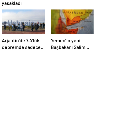
yasakladı
Arjantin’de 7.4’lük
Yemen’in yeni
depremde sadece
Başbakanı Salim
mobilyalar sallandı
Salih Bin Brik oldu