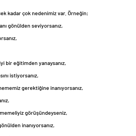
ek kadar çok nedenimiz var. Örneğin;
canı gönülden seviyorsanız,
orsanız,
 iyi bir eğitimden yanaysanız,
sını istiyorsanız,
ememiz gerektiğine inanıyorsanız,
anız,
ermemeliyiz görüşündeyseniz,
 gönülden inanıyorsanız,