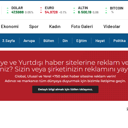
DOLAR
EURO
ALTIN
BITCOIN
47,5988
54,9728
6.500,19
%
0.05%
-0.1%
0,06
Ekonomi
Spor
Kadın
Foto Galeri
Videolar
3.Sayfa
Avrupa
Bülten
Din
Eğitim
Hayat
Politika