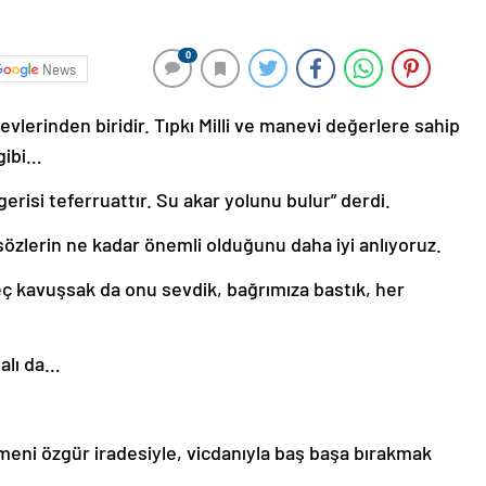
0
News
vlerinden biridir. Tıpkı Milli ve manevi değerlere sahip
 gibi…
erisi teferruattır. Su akar yolunu bulur” derdi.
sözlerin ne kadar önemli olduğunu daha iyi anlıyoruz.
 kavuşsak da onu sevdik, bağrımıza bastık, her
malı da…
meni özgür iradesiyle, vicdanıyla baş başa bırakmak