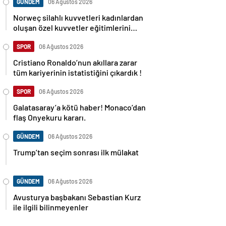
GÜNDEM
06 Ağustos 2026
Norweç silahlı kuvvetleri kadınlardan
oluşan özel kuvvetler eğitimlerini
başlattı.
SPOR
06 Ağustos 2026
Cristiano Ronaldo’nun akıllara zarar
tüm kariyerinin istatistiğini çıkardık !
SPOR
06 Ağustos 2026
Galatasaray’a kötü haber! Monaco’dan
flaş Onyekuru kararı.
GÜNDEM
06 Ağustos 2026
Trump’tan seçim sonrası ilk mülakat
GÜNDEM
06 Ağustos 2026
Avusturya başbakanı Sebastian Kurz
ile ilgili bilinmeyenler