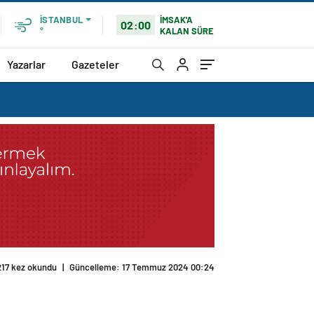
İMSAK'A
İSTANBUL
02:00
KALAN SÜRE
°
Yazarlar
Gazeteler