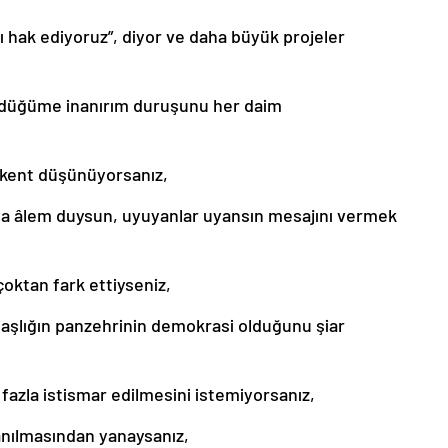
nı hak ediyoruz”, diyor ve daha büyük projeler
rdüğüme inanırım duruşunu her daim
r kent düşünüyorsanız,
nya âlem duysun, uyuyanlar uyansın mesajını vermek
çoktan fark ettiyseniz,
ndaşlığın panzehrinin demokrasi olduğunu şiar
fazla istismar edilmesini istemiyorsanız,
nılmasından yanaysanız,