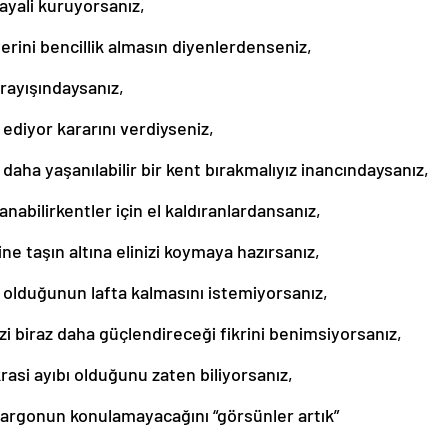
hayali kuruyorsanız,
rini bencillik almasın diyenlerdenseniz,
arayışındaysanız,
l ediyor kararını verdiyseniz,
daha yaşanılabilir bir kent bırakmalıyız inancındaysanız,
abilirkentler için el kaldıranlardansanız,
e taşın altına elinizi koymaya hazırsanız,
olduğunun lafta kalmasını istemiyorsanız,
i biraz daha güçlendireceği fikrini benimsiyorsanız,
si ayıbı olduğunu zaten biliyorsanız,
argonun konulamayacağını “görsünler artık”