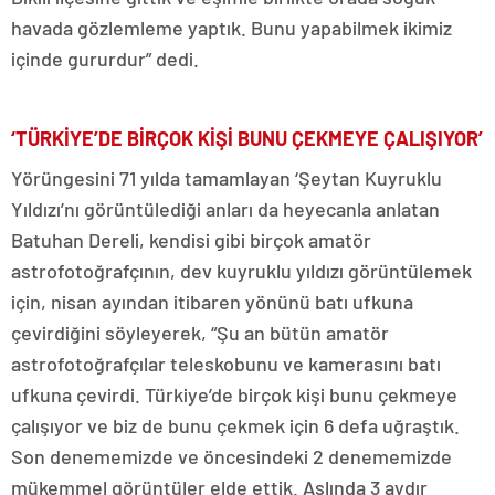
havada gözlemleme yaptık. Bunu yapabilmek ikimiz
içinde gururdur” dedi.
‘TÜRKİYE’DE BİRÇOK KİŞİ BUNU ÇEKMEYE ÇALIŞIYOR’
Yörüngesini 71 yılda tamamlayan ‘Şeytan Kuyruklu
Yıldızı’nı görüntülediği anları da heyecanla anlatan
Batuhan Dereli, kendisi gibi birçok amatör
astrofotoğrafçının, dev kuyruklu yıldızı görüntülemek
için, nisan ayından itibaren yönünü batı ufkuna
çevirdiğini söyleyerek, “Şu an bütün amatör
astrofotoğrafçılar teleskobunu ve kamerasını batı
ufkuna çevirdi. Türkiye’de birçok kişi bunu çekmeye
çalışıyor ve biz de bunu çekmek için 6 defa uğraştık.
Son denememizde ve öncesindeki 2 denememizde
mükemmel görüntüler elde ettik. Aslında 3 aydır