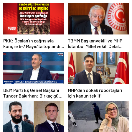
PKK: Öcalan’ın çağrısıyla
TBMM Başkanvekili ve MHP
kongre 5-7 Mayıs’ta toplandı!
İstanbul Milletvekili Celal
Tarihi bir karar alındı!
Adan: Kan ve kin devri
kapanmıştır
DEM Parti Eş Genel Başkanı
MHP’den sokak röportajları
Tuncer Bakırhan: Birkaç gün
için kanun teklifi
içerisinde kongre kararları
açıklanacak