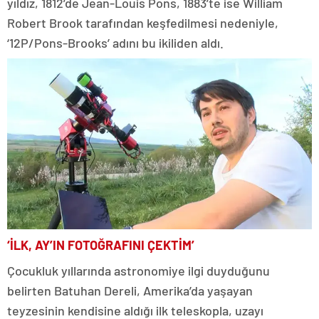
yıldız, 1812’de Jean-Louis Pons, 1883’te ise William
Robert Brook tarafından keşfedilmesi nedeniyle,
‘12P/Pons-Brooks’ adını bu ikiliden aldı.
‘İLK, AY’IN FOTOĞRAFINI ÇEKTİM’
Çocukluk yıllarında astronomiye ilgi duyduğunu
belirten Batuhan Dereli, Amerika’da yaşayan
teyzesinin kendisine aldığı ilk teleskopla, uzayı