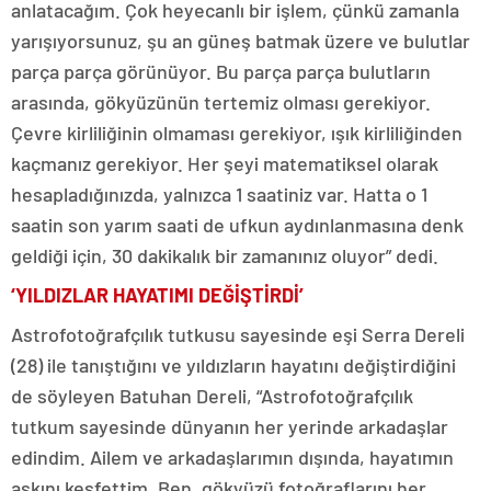
anlatacağım. Çok heyecanlı bir işlem, çünkü zamanla
yarışıyorsunuz, şu an güneş batmak üzere ve bulutlar
parça parça görünüyor. Bu parça parça bulutların
arasında, gökyüzünün tertemiz olması gerekiyor.
Çevre kirliliğinin olmaması gerekiyor, ışık kirliliğinden
kaçmanız gerekiyor. Her şeyi matematiksel olarak
hesapladığınızda, yalnızca 1 saatiniz var. Hatta o 1
saatin son yarım saati de ufkun aydınlanmasına denk
geldiği için, 30 dakikalık bir zamanınız oluyor” dedi.
‘YILDIZLAR HAYATIMI DEĞİŞTİRDİ’
Astrofotoğrafçılık tutkusu sayesinde eşi Serra Dereli
(28) ile tanıştığını ve yıldızların hayatını değiştirdiğini
de söyleyen Batuhan Dereli, “Astrofotoğrafçılık
tutkum sayesinde dünyanın her yerinde arkadaşlar
edindim. Ailem ve arkadaşlarımın dışında, hayatımın
aşkını keşfettim. Ben, gökyüzü fotoğraflarını her