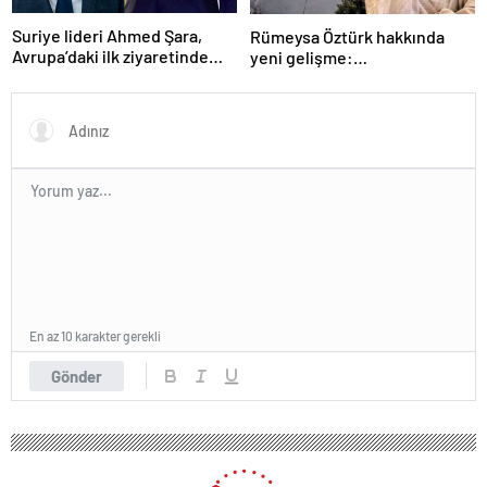
Suriye lideri Ahmed Şara,
Rümeysa Öztürk hakkında
Avrupa’daki ilk ziyaretinde
yeni gelişme:
Macron ile görüşecek
Avukatları naklinin
geciktirilmemesini istedi
En az 10 karakter gerekli
Gönder