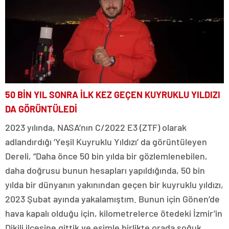
50 BİN YIL SONRA İLK KEZ GEÇEN KUYRUKLU YILDIZI
DA GÖRÜNTÜLEDİ
2023 yılında, NASA’nın C/2022 E3 (ZTF) olarak
adlandırdığı ‘Yeşil Kuyruklu Yıldızı’ da görüntüleyen
Dereli, “Daha önce 50 bin yılda bir gözlemlenebilen,
daha doğrusu bunun hesapları yapıldığında, 50 bin
yılda bir dünyanın yakınından geçen bir kuyruklu yıldızı,
2023 Şubat ayında yakalamıştım. Bunun için Gönen’de
hava kapalı olduğu için, kilometrelerce ötedeki İzmir’in
Dikili ilçesine gittik ve eşimle birlikte orada soğuk