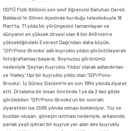
ODTÜ Fizik Bölümü son sınıf öğrencisi Batuhan Dereli,
Balıkesir’in Gönen ilçesinde kurduğu teleskobuyla 18
Mart’ta, 71 yılda bir yörüngesini tamamlayan ve
dünyanın en yüksek zirvesi olan 8 bin 849 metre
yüksekliğindeki Everest Dağı’ndan daha büyük,
‘12P/Pons-Brooks’ adlı kuyruklu yıldızı görüntüleyerek
fotoğraflamayı başardı. Boynuzsu görünümü
nedeniyle ‘Şeytan Kuyruklu Yıldızı’ olarak adlandırılan
ve ‘Halley’ tipi bir kuyruklu yıldız olan ‘12P/Pons-
Brooks’, İç Güneş Sistemi’ni en son 1954 yılında ziyaret
etti. Ortalama bir insan ömründe 1 ya da 2 kez gözle
görülebilen ‘12P/Pons-Brooks’un bir sonraki
ziyaretinin ise 2095 yılında olması bekleniyor. Toz ve
buzdan oluşan, güneşin ısıtması nedeniyle, arkasında
parlak yeşil ışıktan bir kuyruk yer alan dev kuyruklu