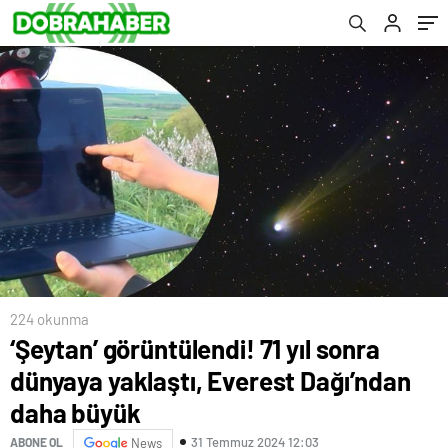
224 okunma
‘Şeytan’ görüntülendi! 71 yıl sonra
dünyaya yaklaştı, Everest Dağı’ndan
daha büyük
31 Temmuz 2024 12:03
ABONE OL
News