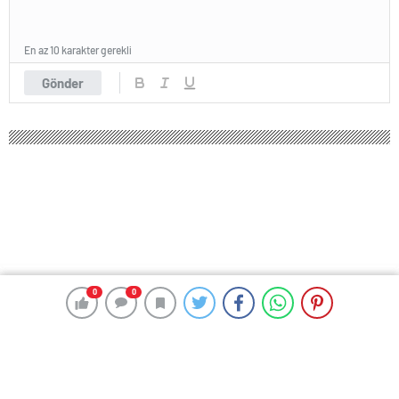
En az 10 karakter gerekli
Gönder
0
0
0
0