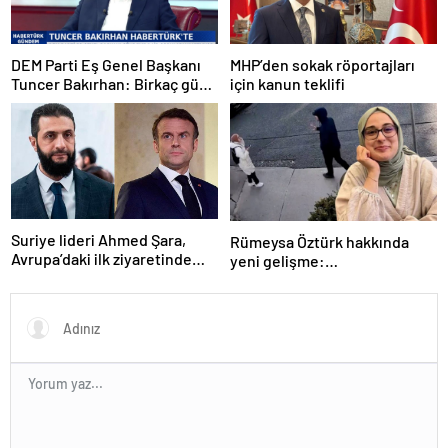
DEM Parti Eş Genel Başkanı
MHP’den sokak röportajları
Tuncer Bakırhan: Birkaç gün
için kanun teklifi
içerisinde kongre kararları
açıklanacak
Suriye lideri Ahmed Şara,
Rümeysa Öztürk hakkında
Avrupa’daki ilk ziyaretinde
yeni gelişme:
Macron ile görüşecek
Avukatları naklinin
geciktirilmemesini istedi