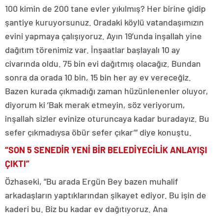
100 kimin de 200 tane evler yıkılmış? Her birine gidip
şantiye kuruyorsunuz. Oradaki köylü vatandaşımızın
evini yapmaya çalışıyoruz. Ayın 19’unda inşallah yine
dağıtım törenimiz var. İnşaatlar başlayalı 10 ay
civarında oldu. 75 bin evi dağıtmış olacağız. Bundan
sonra da orada 10 bin, 15 bin her ay ev vereceğiz.
Bazen kurada çıkmadığı zaman hüzünlenenler oluyor,
diyorum ki ‘Bak merak etmeyin, söz veriyorum,
inşallah sizler evinize oturuncaya kadar buradayız. Bu
sefer çıkmadıysa öbür sefer çıkar’” diye konuştu.
“SON 5 SENEDİR YENİ BİR BELEDİYECİLİK ANLAYIŞI
ÇIKTI”
Özhaseki, “Bu arada Ergün Bey bazen muhalif
arkadaşların yaptıklarından şikayet ediyor. Bu işin de
kaderi bu. Biz bu kadar ev dağıtıyoruz. Ana