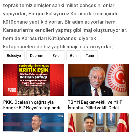
toprak temizlemişler sanki millet bahçesini onlar
yapıyorlar. Bir gün kalkıyoruz Karasurları’nın içinde
kütüphane yaptık diyorlar. Bir adım atıyorlar hem
Karasurları’nı kendileri yapmış gibi imaj oluşturuyorlar,
hem de Karasurları Kütüphanesi diyerek
kütüphaneleri de biz yaptık imajı oluşturuyorlar.”
Belediye
Deprem
Evler
Gün
Tane
PKK: Öcalan’ın çağrısıyla
TBMM Başkanvekili ve MHP
kongre 5-7 Mayıs’ta toplandı!
İstanbul Milletvekili Celal
Tarihi bir karar alındı!
Adan: Kan ve kin devri
kapanmıştır