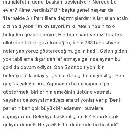
muhalefetin genel başkanı sesleniyor; ‘Nerede bu
evler? Kime verdiniz?’ Bir başka genel başkan da
‘Herhalde AK Partililere dağıtmışlardır.’ Allah ıslah etsin
sizi ne diyebilirim ki? Diyorum ki; ‘Gelin hepinize o
bölgeleri gezdireceğim. Bin tane şantiyemizi tek tek
elinizden tutup gezdireceğim. 4 bin 333 tane köyde
neler yapıyoruz göstereceğim, gelin hadi’. Gelen giden
yok tabii ama dışarıdan laf atmaya gelince aynen bu
şekilde devam ediyor. Son 5 senedir yeni bir
belediyecilik anlayışı çıktı, o da algı belediyeciliği. Ben
güçlük çekiyorum. Yapmadığı halde yapmış gibi
göstermek, birilerinin emeğinin üstüne yatmak
veyahut da sosyal medyacılara trilyonlar verip ‘Beni
parlatın ben çok büyük bir adamım, buralara
sığmıyorum. Belediye başkanlığı ne ki? Bana küçük
geliyor demek’ Ne yazık ki bu dönemde bu başladı”