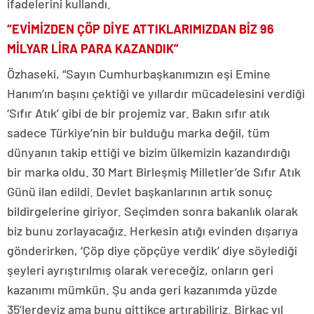
ifadelerini kullandı.
“EVİMİZDEN ÇÖP DİYE ATTIKLARIMIZDAN BİZ 96
MİLYAR LİRA PARA KAZANDIK”
Özhaseki, “Sayın Cumhurbaşkanımızın eşi Emine
Hanım’ın başını çektiği ve yıllardır mücadelesini verdiği
‘Sıfır Atık’ gibi de bir projemiz var. Bakın sıfır atık
sadece Türkiye’nin bir bulduğu marka değil, tüm
dünyanın takip ettiği ve bizim ülkemizin kazandırdığı
bir marka oldu. 30 Mart Birleşmiş Milletler’de Sıfır Atık
Günü ilan edildi. Devlet başkanlarının artık sonuç
bildirgelerine giriyor. Seçimden sonra bakanlık olarak
biz bunu zorlayacağız. Herkesin atığı evinden dışarıya
gönderirken, ‘Çöp diye çöpçüye verdik’ diye söylediği
şeyleri ayrıştırılmış olarak vereceğiz, onların geri
kazanımı mümkün. Şu anda geri kazanımda yüzde
35’lerdeyiz ama bunu gittikçe artırabiliriz. Birkaç yıl