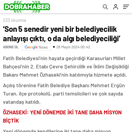
233 okunma
‘Son 5 senedir yeni bir belediyecilik
anlayışı çıktı, o da algı belediyeciliği’
28 Mayıs 2024 00:42
ABONE OL
News
Fatih Belediyesi’nin hayata geçirdiği Karasurları Millet
Bahçesi’nin 2. Etabı Çevre Şehircilik ve İklim Değişikliği
Bakanı Mehmet Özhaseki’nin katılımıyla hizmete açıldı.
Açılış törenine Fatih Belediye Başkanı Mehmet Ergün
Turan, ilçe protokolü, parti temsilcileri ve çok sayıda
vatandaş katıldı.
ÖZHASEKİ: YENİ DÖNEMDE İKİ TANE DAHA MİSYON
BİÇTİK
Yeni dönemde kendilerine iki tane daha misyon