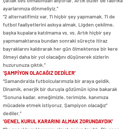
çatlak ses olmasından alıyorlar. Artık bizler de fabrika
ayarlarımıza dönmeliyiz.”
“2 alternatifimiz var. 1’i hiçbir şey yapmamak. 1’i de
futbol faaliyetlerini askıya almak. Ligden çekilme,
başka kupalara katılmama vs. vs. Artık hiçbir şey
yapmamaktansa bundan sonraki süreçte itiraz
bayraklarını kaldırarak her gün ölmektense bir kere
ölmeyi daha bir yol olacağını düşünerek sizlerin
huzurunuza çıktık.”
‘ŞAMPİYON OLACAĞIZ DEDİLER’
“Samandıra’da futbolcularımızla bir araya geldik.
Dinamik, enerjik bir duruşla gözümün içine bakarak
“Sonuna kadar, emeğimizle, terimizle, kanımıza
mücadele etmek istiyoruz. Şampiyon olacağız”
dediler.”
‘GENEL KURUL KARARINI ALMAK ZORUNDAYDIK’