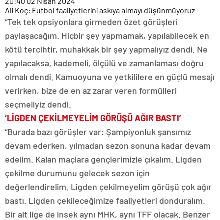
20:40
02 Nisan 2024
Ali Koç: Futbol faaliyetlerini askıya almayı düşünmüyoruz
“Tek tek opsiyonlara girmeden özet görüşleri
paylaşacağım. Hiçbir şey yapmamak, yapılabilecek en
kötü tercihtir, muhakkak bir şey yapmalıyız dendi. Ne
yapılacaksa, kademeli, ölçülü ve zamanlaması doğru
olmalı dendi. Kamuoyuna ve yetkililere en güçlü mesajı
verirken, bize de en az zarar veren formülleri
seçmeliyiz dendi.
‘LİGDEN ÇEKİLMEYELİM GÖRÜŞÜ AĞIR BASTI’
“Burada bazı görüşler var: Şampiyonluk şansımız
devam ederken, yılmadan sezon sonuna kadar devam
edelim. Kalan maçlara gençlerimizle çıkalım. Ligden
çekilme durumunu gelecek sezon için
değerlendirelim. Ligden çekilmeyelim görüşü çok ağır
bastı. Ligden çekileceğimize faaliyetleri donduralım.
Bir alt lige de insek aynı MHK, aynı TFF olacak. Benzer