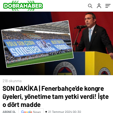
218 okunma
SON DAKİKA | Fenerbahçe’de kongre
üyeleri, yönetime tam yetki verdi! İşte
o dört madde
21 Temmuz 2024 00:30
ABONE OL
News