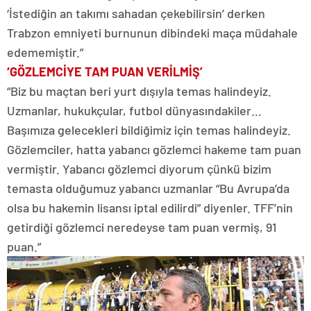
‘İstediğin an takımı sahadan çekebilirsin’ derken
Trabzon emniyeti burnunun dibindeki maça müdahale
edememiştir.”
‘GÖZLEMCİYE TAM PUAN VERİLMİŞ’
“Biz bu maçtan beri yurt dışıyla temas halindeyiz.
Uzmanlar, hukukçular, futbol dünyasındakiler…
Başımıza gelecekleri bildiğimiz için temas halindeyiz.
Gözlemciler, hatta yabancı gözlemci hakeme tam puan
vermiştir. Yabancı gözlemci diyorum çünkü bizim
temasta olduğumuz yabancı uzmanlar “Bu Avrupa’da
olsa bu hakemin lisansı iptal edilirdi” diyenler. TFF’nin
getirdiği gözlemci neredeyse tam puan vermiş, 91
puan.”