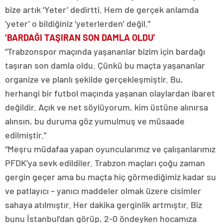
bize artık ‘Yeter’ dedirtti. Hem de gerçek anlamda
‘yeter’ o bildiğiniz ‘yeterlerden’ değil.”
‘BARDAĞI TAŞIRAN SON DAMLA OLDU’
“Trabzonspor maçında yaşananlar bizim için bardağı
taşıran son damla oldu. Çünkü bu maçta yaşananlar
organize ve planlı şekilde gerçekleşmiştir. Bu,
herhangi bir futbol maçında yaşanan olaylardan ibaret
değildir. Açık ve net söylüyorum, kim üstüne alınırsa
alınsın, bu duruma göz yumulmuş ve müsaade
edilmiştir.”
“Meşru müdafaa yapan oyuncularımız ve çalışanlarımız
PFDK’ya sevk edildiler. Trabzon maçları çoğu zaman
gergin geçer ama bu maçta hiç görmediğimiz kadar su
ve patlayıcı – yanıcı maddeler olmak üzere cisimler
sahaya atılmıştır. Her dakika gerginlik artmıştır. Biz
bunu İstanbul’dan görüp, 2-0 öndeyken hocamıza