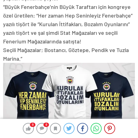
“Büyük Fenerbahçe’nin Büyük Taraftarı için kongreye
özel üretilen; “Her zaman Hep Seninleyiz Fenerbahçe”
yazılı tişört ile “Kurulan İttifakları, Bozalım Oyunlarını”
yazılı tişört ve şal şimdi Stat Mağazaları ve seçili
Fenerium Mağazalarında satışta!
Seçili Mağazalar; Bostancı, Göztepe, Pendik ve Tuzla
Marina.”
0
0
0
0