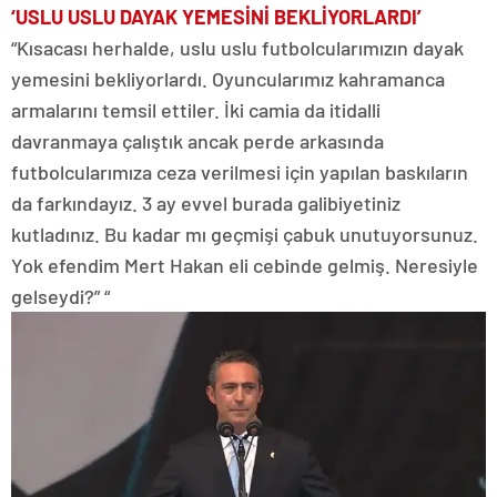
‘USLU USLU DAYAK YEMESİNİ BEKLİYORLARDI’
“Kısacası herhalde, uslu uslu futbolcularımızın dayak
yemesini bekliyorlardı. Oyuncularımız kahramanca
armalarını temsil ettiler. İki camia da itidalli
davranmaya çalıştık ancak perde arkasında
futbolcularımıza ceza verilmesi için yapılan baskıların
da farkındayız. 3 ay evvel burada galibiyetiniz
kutladınız. Bu kadar mı geçmişi çabuk unutuyorsunuz.
Yok efendim Mert Hakan eli cebinde gelmiş. Neresiyle
gelseydi?” “