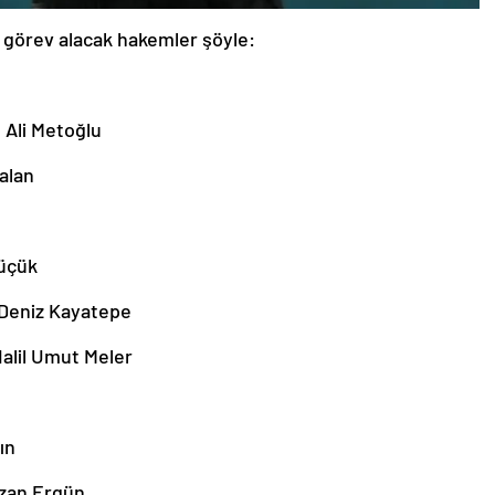
e görev alacak hakemler şöyle:
Ali Metoğlu
alan
Küçük
 Deniz Kayatepe
alil Umut Meler
ın
Ozan Ergün