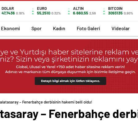
DOLAR
EURO
ALTIN
BITCOIN
47,7436
55,2510
6.660,55
3093135
0.18%
0.32%
2,59
0,90%
Ekonomi
Spor
Kadın
Foto Galeri
Videolar
latasaray – Fenerbahçe derbisinin hakemi belli oldu!
tasaray – Fenerbahçe derbis