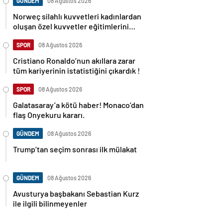
GÜNDEM
08 Ağustos 2026
Norweç silahlı kuvvetleri kadınlardan
oluşan özel kuvvetler eğitimlerini
başlattı.
SPOR
08 Ağustos 2026
Cristiano Ronaldo’nun akıllara zarar
tüm kariyerinin istatistiğini çıkardık !
SPOR
08 Ağustos 2026
Galatasaray’a kötü haber! Monaco’dan
flaş Onyekuru kararı.
GÜNDEM
08 Ağustos 2026
Trump’tan seçim sonrası ilk mülakat
GÜNDEM
08 Ağustos 2026
Avusturya başbakanı Sebastian Kurz
ile ilgili bilinmeyenler