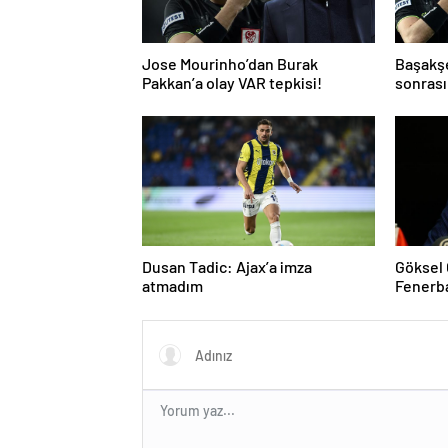
Jose Mourinho’dan Burak
Başakş
Pakkan’a olay VAR tepkisi!
sonrası
ve gol i
atladı’
Dusan Tadic: Ajax’a imza
Göksel
atmadım
Fenerb
tepki