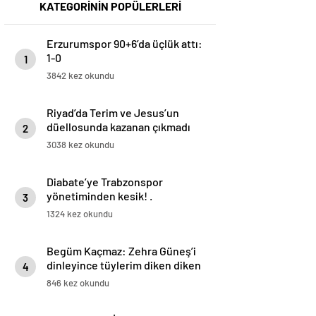
KATEGORİNİN POPÜLERLERİ
Erzurumspor 90+6’da üçlük attı:
1-0
1
3842 kez okundu
Riyad’da Terim ve Jesus’un
düellosunda kazanan çıkmadı
2
3038 kez okundu
Diabate’ye Trabzonspor
yönetiminden kesik! .
3
1324 kez okundu
Begüm Kaçmaz: Zehra Güneş’i
dinleyince tüylerim diken diken
4
oldu | Eda Erdem’i çok izliyorum
846 kez okundu