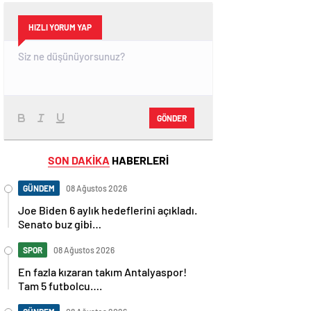
HIZLI YORUM YAP
GÖNDER
SON DAKİKA
HABERLERİ
GÜNDEM
08 Ağustos 2026
Joe Biden 6 aylık hedeflerini açıkladı.
Senato buz gibi…
SPOR
08 Ağustos 2026
En fazla kızaran takım Antalyaspor!
Tam 5 futbolcu….