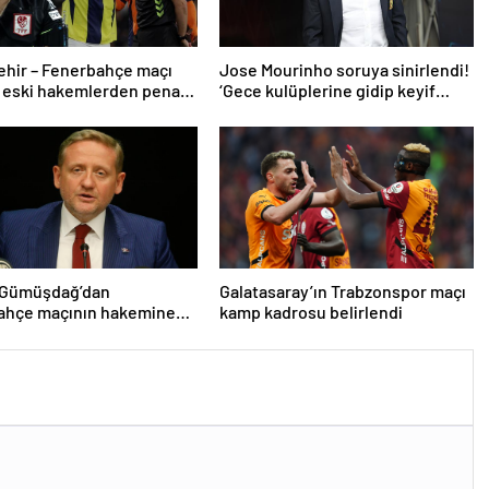
ehir – Fenerbahçe maçı
Jose Mourinho soruya sinirlendi!
 eski hakemlerden penaltı
‘Gece kulüplerine gidip keyif
ptali çıkışı! ‘2 kırmızı kartı
alıyorum’
 Gümüşdağ’dan
Galatasaray’ın Trabzonspor maçı
ahçe maçının hakemine
kamp kadrosu belirlendi