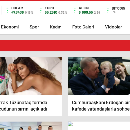
DOLAR
EURO
ALTIN
BITCOIN
47,7436
55,2510
6.660,55
%
0.18%
0.32%
2,59
Ekonomi
Spor
Kadın
Foto Galeri
Videolar
rrak Tüzünataç formda
Cumhurbaşkanı Erdoğan bir
udunun sırrını açıkladı
kafede vatandaşlarla sohbe
etti, çocukları sevdi