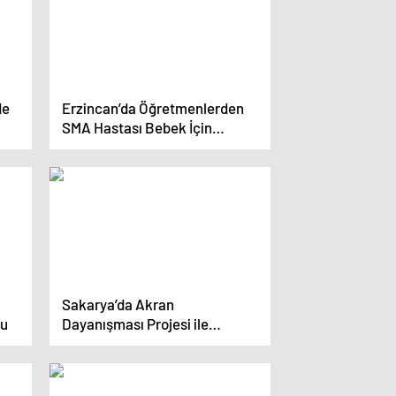
de
Erzincan’da Öğretmenlerden
SMA Hastası Bebek İçin
Anlamlı Tiyatro Gösterisi
Sakarya’da Akran
du
Dayanışması Projesi ile
Zorbalığa Karşı Örnek Adımlar