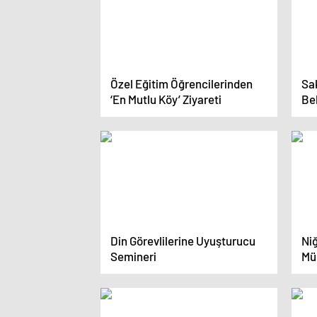
Özel Eğitim Öğrencilerinden
Sa
‘En Mutlu Köy’ Ziyareti
Be
Va
Hi
Din Görevlilerine Uyuşturucu
Ni
Semineri
Mü