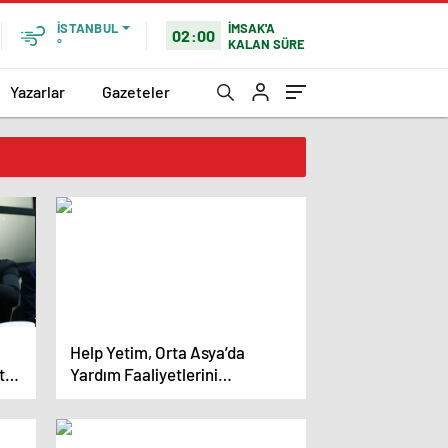
İMSAK'A
İSTANBUL
02:00
KALAN SÜRE
°
Yazarlar
Gazeteler
Help Yetim, Orta Asya’da
t
Yardım Faaliyetlerini
Sürdürüyor