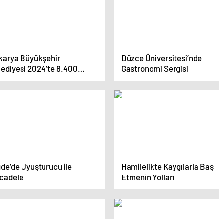
karya Büyükşehir
Düzce Üniversitesi’nde
lediyesi 2024’te 8.400
Gastronomi Sergisi
tandaşa Ücretsiz Terapi
zmeti Verdi
ğde’de Uyuşturucu ile
Hamilelikte Kaygılarla Baş
cadele
Etmenin Yolları