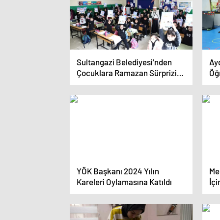
Sultangazi Belediyesi’nden
Ay
Çocuklara Ramazan Sürprizi:
Öğ
Çat Kapı Tiyatro
YÖK Başkanı 2024 Yılın
Mel
Kareleri Oylamasına Katıldı
İçi