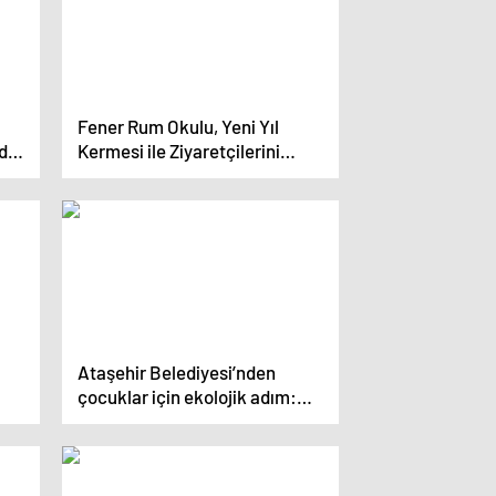
Fener Rum Okulu, Yeni Yıl
nda
Kermesi ile Ziyaretçilerini
Ağırlıyor
Ataşehir Belediyesi’nden
çocuklar için ekolojik adım:
Çocuk etkinlik merkezi için
imzalar atıldı