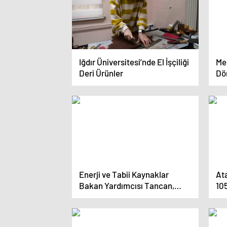
Iğdır Üniversitesi’nde El İşçiliği
Me
Deri Ürünler
Dö
Enerji ve Tabii Kaynaklar
Ata
Bakan Yardımcısı Tancan,
105
Kütahya’da Gençlerle Buluştu