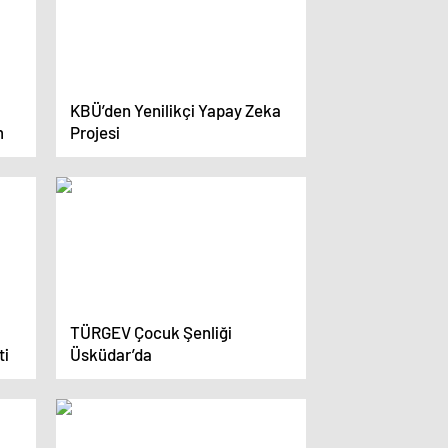
KBÜ’den Yenilikçi Yapay Zeka
m
Projesi
TÜRGEV Çocuk Şenliği
ti
Üsküdar’da