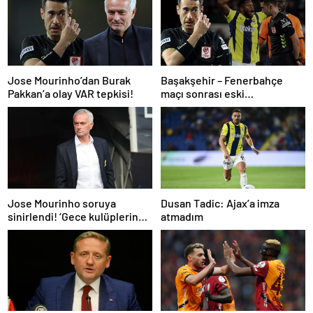
Jose Mourinho’dan Burak
Başakşehir – Fenerbahçe
Pakkan’a olay VAR tepkisi!
maçı sonrası eski
hakemlerden penaltı ve gol
iptali çıkışı! ‘2 kırmızı kartı
atladı’
Dusan Tadic: Ajax’a imza
Jose Mourinho soruya
atmadım
sinirlendi! ‘Gece kulüplerine
gidip keyif alıyorum’