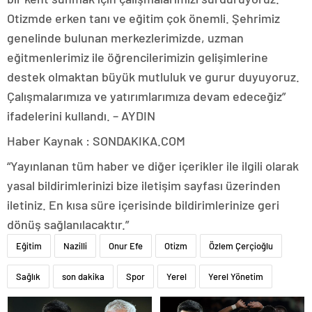
Otizmde erken tanı ve eğitim çok önemli. Şehrimiz
genelinde bulunan merkezlerimizde, uzman
eğitmenlerimiz ile öğrencilerimizin gelişimlerine
destek olmaktan büyük mutluluk ve gurur duyuyoruz.
Çalışmalarımıza ve yatırımlarımıza devam edeceğiz”
ifadelerini kullandı. – AYDIN
Haber Kaynak : SONDAKIKA.COM
“Yayınlanan tüm haber ve diğer içerikler ile ilgili olarak
yasal bildirimlerinizi bize iletişim sayfası üzerinden
iletiniz. En kısa süre içerisinde bildirimlerinize geri
dönüş sağlanılacaktır.”
Eğitim
Nazilli
Onur Efe
Otizm
Özlem Çerçioğlu
Sağlık
son dakika
Spor
Yerel
Yerel Yönetim