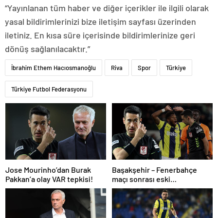
“Yayınlanan tüm haber ve diğer içerikler ile ilgili olarak
yasal bildirimlerinizi bize iletişim sayfası üzerinden
iletiniz. En kısa süre içerisinde bildirimlerinize geri
dönüş sağlanılacaktır.”
İbrahim Ethem Hacıosmanoğlu
Riva
Spor
Türkiye
Türkiye Futbol Federasyonu
Jose Mourinho’dan Burak
Başakşehir – Fenerbahçe
Pakkan’a olay VAR tepkisi!
maçı sonrası eski
hakemlerden penaltı ve gol
iptali çıkışı! ‘2 kırmızı kartı
atladı’