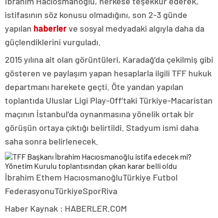
İbrahim Hacıosmanoğlu, herkese teşekkür ederek,
istifasının söz konusu olmadığını, son 2-3 günde
yapılan
haberler
ve sosyal medyadaki algıyla daha da
güçlendiklerini vurguladı.
2015 yılına ait olan görüntüleri, Karadağ’da çekilmiş gibi
gösteren ve paylaşım yapan hesaplarla ilgili TFF hukuk
departmanı harekete geçti. Öte yandan yapılan
toplantıda Uluslar Ligi Play-Off’taki Türkiye-Macaristan
maçının İstanbul’da oynanmasına yönelik ortak bir
görüşün ortaya çıktığı belirtildi. Stadyum ismi daha
saha sonra belirlenecek.
İbrahim Ethem HacıosmanoğluTürkiye Futbol
FederasyonuTürkiyeSporRiva
Haber Kaynak : HABERLER.COM