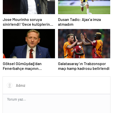
Dusan Tadic: Ajax’a imza
Jose Mourinho soruya
atmadım
sinirlendi! ‘Gece kulüplerine
gidip keyif alıyorum’
Göksel Gümüşdağ’dan
Galatasaray’ın Trabzonspor
Fenerbahçe maçının
maçı kamp kadrosu belirlendi
hakemine tepki