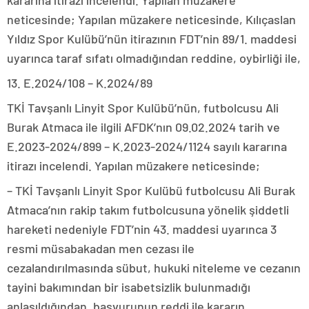
kararına itirazı incelendi. Yapılan müzakere
neticesinde; Yapılan müzakere neticesinde, Kılıçaslan
Yıldız Spor Kulübü’nün itirazının FDT’nin 89/1. maddesi
uyarınca taraf sıfatı olmadığından reddine, oybirliği ile,
13. E.2024/108 – K.2024/89
TKİ Tavşanlı Linyit Spor Kulübü’nün, futbolcusu Ali
Burak Atmaca ile ilgili AFDK’nın 09.02.2024 tarih ve
E.2023-2024/899 – K.2023-2024/1124 sayılı kararına
itirazı incelendi. Yapılan müzakere neticesinde;
– TKİ Tavşanlı Linyit Spor Kulübü futbolcusu Ali Burak
Atmaca’nın rakip takım futbolcusuna yönelik şiddetli
hareketi nedeniyle FDT’nin 43. maddesi uyarınca 3
resmi müsabakadan men cezası ile
cezalandırılmasında sübut, hukuki niteleme ve cezanın
tayini bakımından bir isabetsizlik bulunmadığı
anlaşıldığından, başvurunun reddi ile kararın