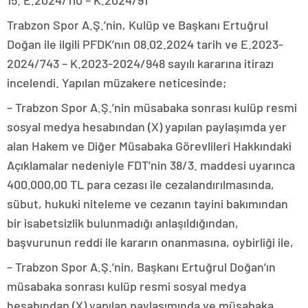
15. E.2024/110 – K.2024/91
Trabzon Spor A.Ş.’nin, Kulüp ve Başkanı Ertuğrul
Doğan ile ilgili PFDK’nın 08.02.2024 tarih ve E.2023-
2024/743 – K.2023-2024/948 sayılı kararına itirazı
incelendi. Yapılan müzakere neticesinde;
– Trabzon Spor A.Ş.’nin müsabaka sonrası kulüp resmi
sosyal medya hesabından (X) yapılan paylaşımda yer
alan Hakem ve Diğer Müsabaka Görevlileri Hakkındaki
Açıklamalar nedeniyle FDT’nin 38/3. maddesi uyarınca
400.000,00 TL para cezası ile cezalandırılmasında,
sübut, hukuki niteleme ve cezanın tayini bakımından
bir isabetsizlik bulunmadığı anlaşıldığından,
başvurunun reddi ile kararın onanmasına, oybirliği ile,
– Trabzon Spor A.Ş.’nin, Başkanı Ertuğrul Doğan’ın
müsabaka sonrası kulüp resmi sosyal medya
hesabından (X) yapılan paylaşımında ve müsabaka