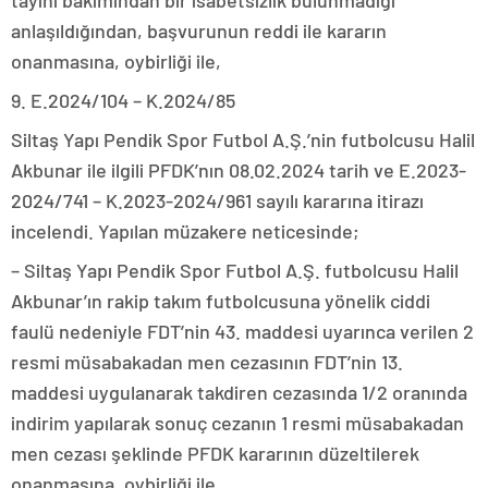
tayini bakımından bir isabetsizlik bulunmadığı
anlaşıldığından, başvurunun reddi ile kararın
onanmasına, oybirliği ile,
9. E.2024/104 – K.2024/85
Siltaş Yapı Pendik Spor Futbol A.Ş.’nin futbolcusu Halil
Akbunar ile ilgili PFDK’nın 08.02.2024 tarih ve E.2023-
2024/741 – K.2023-2024/961 sayılı kararına itirazı
incelendi. Yapılan müzakere neticesinde;
– Siltaş Yapı Pendik Spor Futbol A.Ş. futbolcusu Halil
Akbunar’ın rakip takım futbolcusuna yönelik ciddi
faulü nedeniyle FDT’nin 43. maddesi uyarınca verilen 2
resmi müsabakadan men cezasının FDT’nin 13.
maddesi uygulanarak takdiren cezasında 1/2 oranında
indirim yapılarak sonuç cezanın 1 resmi müsabakadan
men cezası şeklinde PFDK kararının düzeltilerek
onanmasına, oybirliği ile,