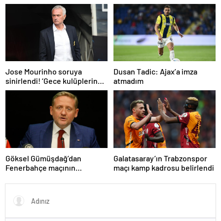
hakemlerden penaltı ve gol
iptali çıkışı! ‘2 kırmızı kartı
atladı’
Dusan Tadic: Ajax’a imza
Jose Mourinho soruya
atmadım
sinirlendi! ‘Gece kulüplerine
gidip keyif alıyorum’
Göksel Gümüşdağ’dan
Galatasaray’ın Trabzonspor
Fenerbahçe maçının
maçı kamp kadrosu belirlendi
hakemine tepki