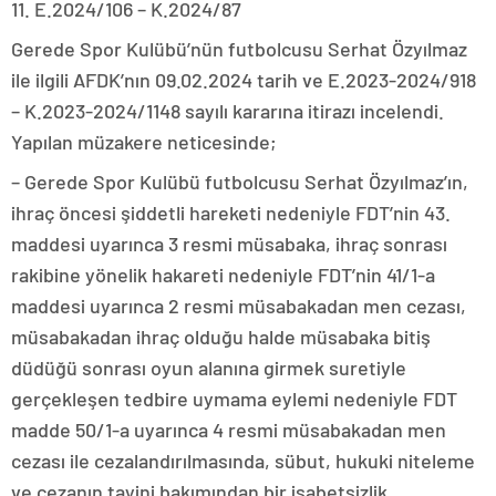
11. E.2024/106 – K.2024/87
Gerede Spor Kulübü’nün futbolcusu Serhat Özyılmaz
ile ilgili AFDK’nın 09.02.2024 tarih ve E.2023-2024/918
– K.2023-2024/1148 sayılı kararına itirazı incelendi.
Yapılan müzakere neticesinde;
– Gerede Spor Kulübü futbolcusu Serhat Özyılmaz’ın,
ihraç öncesi şiddetli hareketi nedeniyle FDT’nin 43.
maddesi uyarınca 3 resmi müsabaka, ihraç sonrası
rakibine yönelik hakareti nedeniyle FDT’nin 41/1-a
maddesi uyarınca 2 resmi müsabakadan men cezası,
müsabakadan ihraç olduğu halde müsabaka bitiş
düdüğü sonrası oyun alanına girmek suretiyle
gerçekleşen tedbire uymama eylemi nedeniyle FDT
madde 50/1-a uyarınca 4 resmi müsabakadan men
cezası ile cezalandırılmasında, sübut, hukuki niteleme
ve cezanın tayini bakımından bir isabetsizlik