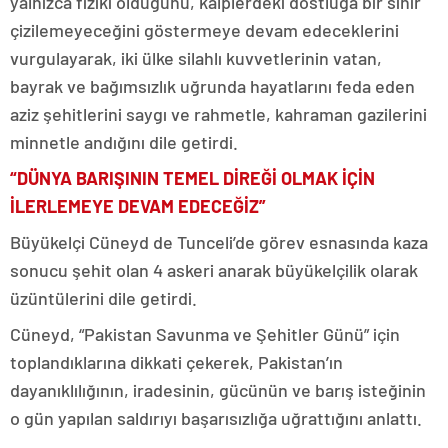
yalnızca fiziki olduğunu, kalplerdeki dostluğa bir sınır
çizilemeyeceğini göstermeye devam edeceklerini
vurgulayarak, iki ülke silahlı kuvvetlerinin vatan,
bayrak ve bağımsızlık uğrunda hayatlarını feda eden
aziz şehitlerini saygı ve rahmetle, kahraman gazilerini
minnetle andığını dile getirdi.
“DÜNYA BARIŞININ TEMEL DİREĞİ OLMAK İÇİN
İLERLEMEYE DEVAM EDECEĞİZ”
Büyükelçi Cüneyd de Tunceli’de görev esnasında kaza
sonucu şehit olan 4 askeri anarak büyükelçilik olarak
üzüntülerini dile getirdi.
Cüneyd, “Pakistan Savunma ve Şehitler Günü” için
toplandıklarına dikkati çekerek, Pakistan’ın
dayanıklılığının, iradesinin, gücünün ve barış isteğinin
o gün yapılan saldırıyı başarısızlığa uğrattığını anlattı.