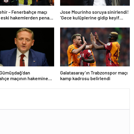
ehir – Fenerbahçe maçı
Jose Mourinho soruya sinirlendi!
 eski hakemlerden penaltı
‘Gece kulüplerine gidip keyif
ptali çıkışı! ‘2 kırmızı kartı
alıyorum’
 Gümüşdağ’dan
Galatasaray’ın Trabzonspor maçı
ahçe maçının hakemine
kamp kadrosu belirlendi