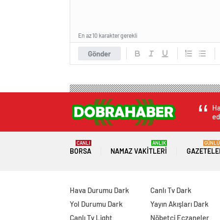
En az 10 karakter gerekli
Gönder
Ha
ed
CANLI
ANLIK
GÜNLÜ
BORSA
NAMAZ VAKITLERI
GAZETELE
Hava Durumu Dark
Canlı Tv Dark
Yol Durumu Dark
Yayın Akışları Dark
Canlı Tv Light
Nöbetçi Eczaneler