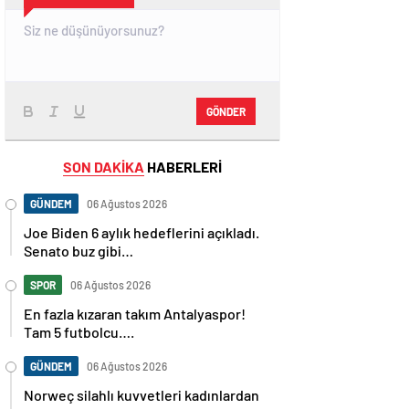
GÖNDER
SON DAKİKA
HABERLERİ
GÜNDEM
06 Ağustos 2026
Joe Biden 6 aylık hedeflerini açıkladı.
Senato buz gibi…
SPOR
06 Ağustos 2026
En fazla kızaran takım Antalyaspor!
Tam 5 futbolcu….
GÜNDEM
06 Ağustos 2026
Norweç silahlı kuvvetleri kadınlardan