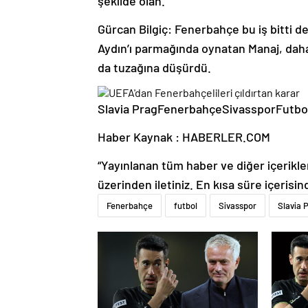
şekilde olan.
Gürcan Bilgiç: Fenerbahçe bu iş bitti d
Aydın’ı parmağında oynatan Manaj, dah
da tuzağına düşürdü.
Slavia PragFenerbahçeSivassporFutbo
Haber Kaynak : HABERLER.COM
“Yayınlanan tüm haber ve diğer içerikler i
üzerinden iletiniz. En kısa süre içerisin
Fenerbahçe
futbol
Sivasspor
Slavia 