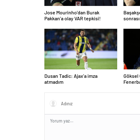
Jose Mourinho’dan Burak
Başakş
Pakkan’a olay VAR tepkisi!
sonrası
ve gol i
atladı’
Dusan Tadic: Ajax’a imza
Göksel
atmadım
Fenerb
tepki