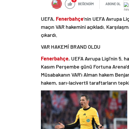
0
BEĞENDİM
ABONE OL
UEFA,
Fenerbahçe
‘nin UEFA Avrupa Li
maçın VAR hakemini açıkladı. Karşılaşma
çıkardı.
VAR HAKEMİ BRAND OLDU
Fenerbahçe
, UEFA Avrupa Ligi’nin 5. h
Kasım Perşembe günü Fortuna Arena’da
Müsabakanın VAR’ı Alman hakem Benjamin
hakem, sarı-lacivertli taraftarların tepki