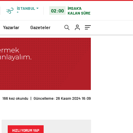
İMSAK'A
İSTANBUL
02:00
KALAN SÜRE
°
Yazarlar
Gazeteler
166 kez okundu
|
Güncelleme: 26 Kasım 2024 16:09
HIZLI YORUM YAP