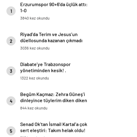
Erzurumspor 90+6’da üçlük attı:
1-0
1
3840 kez okundu
Riyad’da Terim ve Jesus’un
düellosunda kazanan çıkmadı
2
3036 kez okundu
Diabate’ye Trabzonspor
yönetiminden kesik! .
3
1322 kez okundu
Begüm Kaçmaz: Zehra Güneş’i
dinleyince tüylerim diken diken
4
oldu | Eda Erdem’i çok izliyorum
844 kez okundu
Senad Ok’tan İsmail Kartal’a çok
sert eleştiri: Takım helak oldu!
5
Toplantı yapılacak