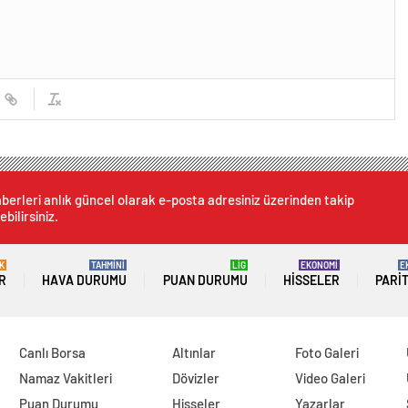
berleri anlık güncel olarak e-posta adresiniz üzerinden takip
ebilirsiniz.
K
TAHMİNİ
LİG
EKONOMİ
E
R
HAVA DURUMU
PUAN DURUMU
HISSELER
PARI
Canlı Borsa
Altınlar
Foto Galeri
Namaz Vakitleri
Dövizler
Video Galeri
Puan Durumu
Hisseler
Yazarlar