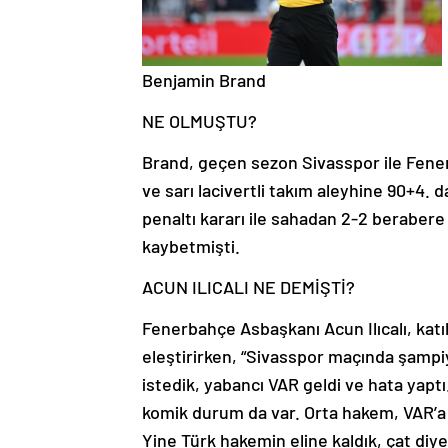
Benjamin Brand
NE OLMUŞTU?
Brand, geçen sezon Sivasspor ile Fen
ve sarı lacivertli takım aleyhine 90+4. 
penaltı kararı ile sahadan 2-2 berabere
kaybetmişti.
ACUN ILICALI NE DEMİŞTİ?
Fenerbahçe Asbaşkanı Acun Ilıcalı, katı
eleştirirken, “Sivasspor maçında şampi
istedik, yabancı VAR geldi ve hata yaptı
komik durum da var. Orta hakem, VAR’a
Yine Türk hakemin eline kaldık, çat diy