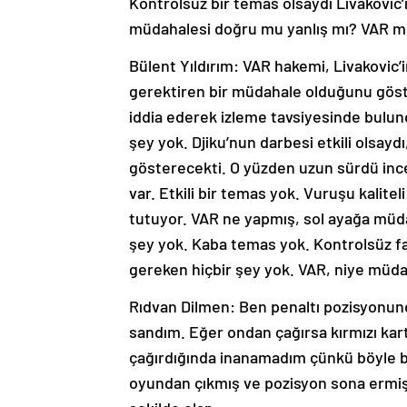
Kontrolsüz bir temas olsaydı Livakovic’
müdahalesi doğru mu yanlış mı? VAR mü
Bülent Yıldırım: VAR hakemi, Livakovic’i
gerektiren bir müdahale olduğunu göst
iddia ederek izleme tavsiyesinde bulun
şey yok. Djiku’nun darbesi etkili olsaydı,
gösterecekti. O yüzden uzun sürdü inc
var. Etkili bir temas yok. Vuruşu kalit
tutuyor. VAR ne yapmış, sol ayağa müda
şey yok. Kaba temas yok. Kontrolsüz f
gereken hiçbir şey yok. VAR, niye müda
Rıdvan Dilmen: Ben penaltı pozisyonun
sandım. Eğer ondan çağırsa kırmızı kart 
çağırdığında inanamadım çünkü böyle bi
oyundan çıkmış ve pozisyon sona ermiş