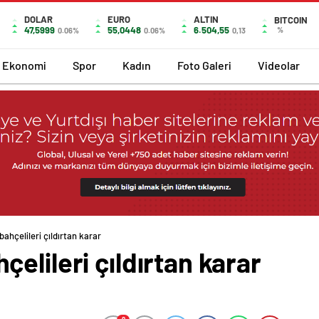
DOLAR
EURO
ALTIN
BITCOIN
47,5999
55,0448
6.504,55
%
0.06%
0.06%
0,13
Ekonomi
Spor
Kadın
Foto Galeri
Videolar
ahçelileri çıldırtan karar
elileri çıldırtan karar