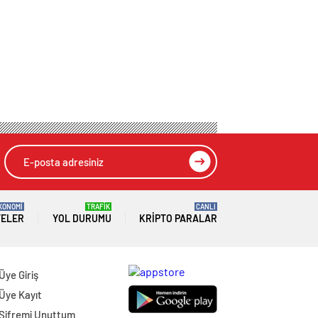
KONOMİ
TRAFİK
CANLI
TELER
YOL DURUMU
KRIPTO PARALAR
Üye Giriş
Üye Kayıt
Şifremi Unuttum