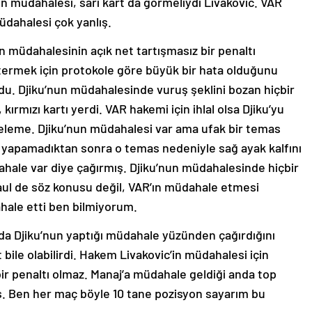
in müdahalesi, sarı kart da görmeliydi Livakovic. VAR
dahalesi çok yanlış.
n müdahalesinin açık net tartışmasız bir penaltı
ermek için protokole göre büyük bir hata olduğunu
du. Djiku’nun müdahalesinde vuruş şeklini bozan hiçbir
 kırmızı kartı yerdi. VAR hakemi için ihlal olsa Djiku’yu
eleme. Djiku’nun müdahalesi var ama ufak bir temas
eli yapamadıktan sonra o temas nedeniyle sağ ayak kalfını
hale var diye çağırmış. Djiku’nun müdahalesinde hiçbir
aul de söz konusu değil, VAR’ın müdahale etmesi
hale etti ben bilmiyorum.
da Djiku’nun yaptığı müdahale yüzünden çağırdığını
bile olabilirdi. Hakem Livakovic’in müdahalesi için
r penaltı olmaz. Manaj’a müdahale geldiği anda top
. Ben her maç böyle 10 tane pozisyon sayarım bu