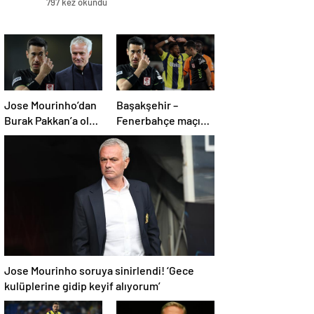
797 kez okundu
Jose Mourinho’dan
Başakşehir –
Burak Pakkan’a olay
Fenerbahçe maçı
VAR tepkisi!
sonrası eski
hakemlerden
penaltı ve gol iptali
çıkışı! ‘2 kırmızı kartı
atladı’
Jose Mourinho soruya sinirlendi! ‘Gece
kulüplerine gidip keyif alıyorum’