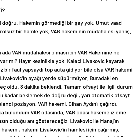
İ?
 doğru. Hakemin görmediği bir şey yok. Umut vaad
trolsüz bir hamle yok. VAR hakeminin müdahalesi yanlış.
urada VAR müdahalesi olması için VAR Hakemine ne
 var mı? Hayır kesinlikle yok. Kaleci Livakovic kayarak
z bir faul yapsaydı top auta gidiyor bile olsa VAR hakemi
. Livakovic’in ayağı yerde süpürmüyor. Buradaki en
ç oldu. 3 dakika beklendi. Tamam ofsayt ile ilgili durum
Bu kadar beklemek de doğru değil, yarı otomatik ofsayt
elendi pozisyon. VAR hakemi, Cihan Aydın’ı çağırdı.
rca bulundum VAR odasında. VAR odası hakeme izleme
sın olduğu anı göstereceğiz. Livakovic ile Manaj’ın
 hakemi, hakemi Livakovic’in hamlesi için çağırmış.