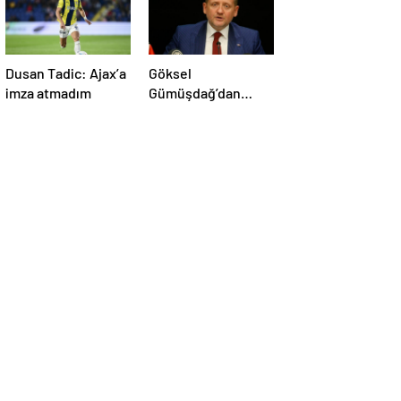
Dusan Tadic: Ajax’a
Göksel
imza atmadım
Gümüşdağ’dan
Fenerbahçe
maçının hakemine
tepki