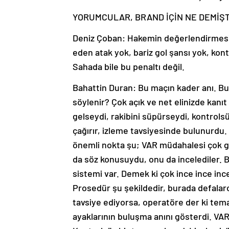
YORUMCULAR, BRAND İÇİN NE DEMİŞT
Deniz Çoban: Hakemin değerlendirmesi
eden atak yok, bariz gol şansı yok, kon
Sahada bile bu penaltı değil.
Bahattin Duran: Bu maçın kader anı. B
söylenir? Çok açık ve net elinizde kanıt
gelseydi, rakibini süpürseydi, kontrolsü
çağırır, izleme tavsiyesinde bulunurdu
önemli nokta şu; VAR müdahalesi çok ge
da söz konusuydu, onu da incelediler. 
sistemi var. Demek ki çok ince ince inc
Prosedür şu şekildedir, burada defala
tavsiye ediyorsa, operatöre der ki tema
ayaklarının buluşma anını gösterdi. VAR