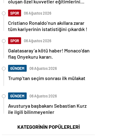
oluşan özel kuvvetler eğitimlerini
başlattı.
SPOR
06 Ağustos 2026
Cristiano Ronaldo’nun akıllara zarar
tüm kariyerinin istatistiğini çıkardık !
SPOR
06 Ağustos 2026
Galatasaray’a kötü haber! Monaco’dan
flaş Onyekuru kararı.
GÜNDEM
06 Ağustos 2026
Trump’tan seçim sonrası ilk mülakat
GÜNDEM
06 Ağustos 2026
Avusturya başbakanı Sebastian Kurz
ile ilgili bilinmeyenler
KATEGORİNİN POPÜLERLERİ