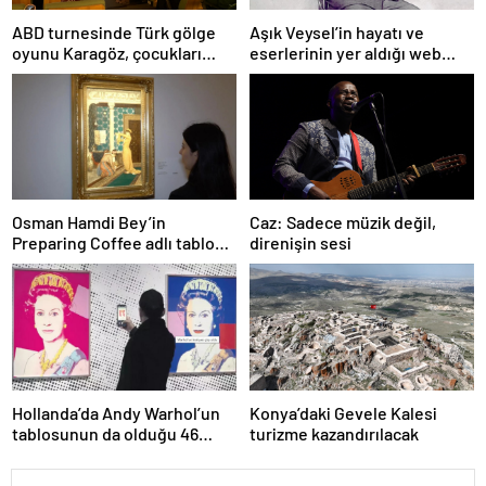
ABD turnesinde Türk gölge
Aşık Veysel’in hayatı ve
oyunu Karagöz, çocukları
eserlerinin yer aldığı web
büyüledi
portalı hizmete girdi
Osman Hamdi Bey’in
Caz: Sadece müzik değil,
Preparing Coffee adlı tablosu
direnişin sesi
75 milyon liraya satışa
sunuldu
Hollanda’da Andy Warhol’un
Konya’daki Gevele Kalesi
tablosunun da olduğu 46
turizme kazandırılacak
sanat eseri çöpe atıldı