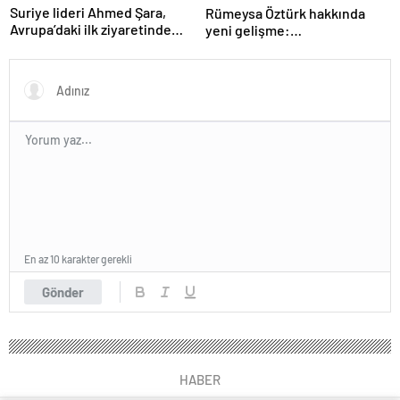
Suriye lideri Ahmed Şara,
Rümeysa Öztürk hakkında
Avrupa’daki ilk ziyaretinde
yeni gelişme:
Macron ile görüşecek
Avukatları naklinin
geciktirilmemesini istedi
En az 10 karakter gerekli
Gönder
HABER