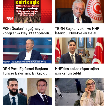
PKK: Öcalan’ın çağrısıyla
TBMM Başkanvekili ve MHP
kongre 5-7 Mayıs’ta toplandı!
İstanbul Milletvekili Celal
Tarihi bir karar alındı!
Adan: Kan ve kin devri
kapanmıştır
DEM Parti Eş Genel Başkanı
MHP’den sokak röportajları
Tuncer Bakırhan: Birkaç gün
için kanun teklifi
içerisinde kongre kararları
açıklanacak