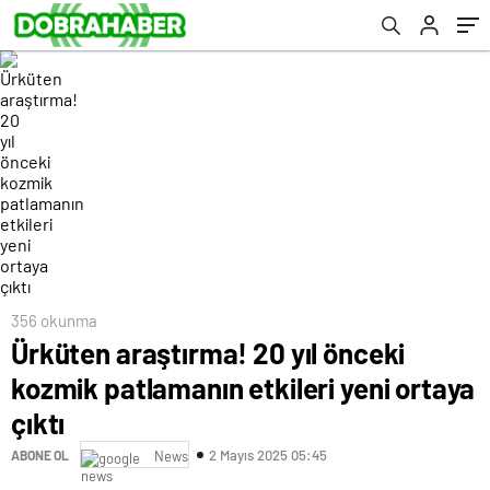
356 okunma
Ürküten araştırma! 20 yıl önceki
kozmik patlamanın etkileri yeni ortaya
çıktı
2 Mayıs 2025 05:45
ABONE OL
News