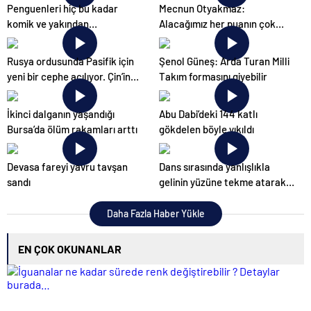
Penguenleri hiç bu kadar
Mecnun Otyakmaz:
komik ve yakından
Alacağımız her puanın çok
görmemiştiniz
önemi var
Rusya ordusunda Pasifik için
Şenol Güneş: Arda Turan Milli
yeni bir cephe açılıyor. Çin’in
Takım formasını giyebilir
ilk tepkisi!
İkinci dalganın yaşandığı
Abu Dabi’deki 144 katlı
Bursa’da ölüm rakamları arttı
gökdelen böyle yıkıldı
Devasa fareyi yavru tavşan
Dans sırasında yanlışlıkla
sandı
gelinin yüzüne tekme atarak
düğünü mahvetti
Daha Fazla Haber Yükle
EN ÇOK OKUNANLAR