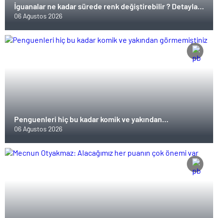
İguanalar ne kadar sürede renk değiştirebilir ? Detaylar
burada…
06 Ağustos 2026
Penguenleri hiç bu kadar komik ve yakından
görmemiştiniz
06 Ağustos 2026