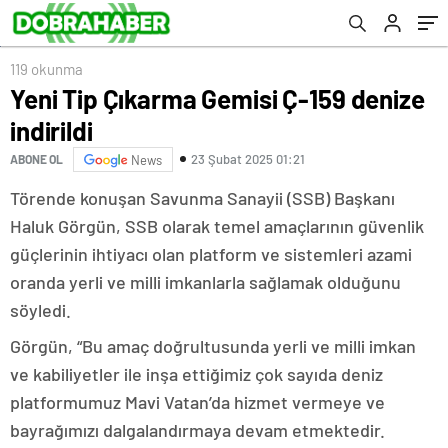
119 okunma
Yeni Tip Çıkarma Gemisi Ç-159 denize
indirildi
23 Şubat 2025 01:21
ABONE OL
News
Törende konuşan Savunma Sanayii (SSB) Başkanı
Haluk Görgün, SSB olarak temel amaçlarının güvenlik
güçlerinin ihtiyacı olan platform ve sistemleri azami
oranda yerli ve milli imkanlarla sağlamak olduğunu
söyledi.
Görgün, “Bu amaç doğrultusunda yerli ve milli imkan
ve kabiliyetler ile inşa ettiğimiz çok sayıda deniz
platformumuz Mavi Vatan’da hizmet vermeye ve
bayrağımızı dalgalandırmaya devam etmektedir.