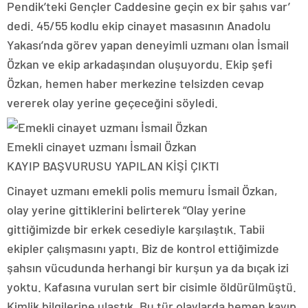
Pendik’teki Gençler Caddesine geçin ex bir şahıs var’
dedi. 45/55 kodlu ekip cinayet masasının Anadolu
Yakası’nda görev yapan deneyimli uzmanı olan İsmail
Özkan ve ekip arkadaşından oluşuyordu. Ekip şefi
Özkan, hemen haber merkezine telsizden cevap
vererek olay yerine geçeceğini söyledi.
Emekli cinayet uzmanı İsmail Özkan
KAYIP BAŞVURUSU YAPILAN KİŞİ ÇIKTI
Cinayet uzmanı emekli polis memuru İsmail Özkan,
olay yerine gittiklerini belirterek “Olay yerine
gittiğimizde bir erkek cesediyle karşılaştık. Tabii
ekipler çalışmasını yaptı. Biz de kontrol ettiğimizde
şahsın vücudunda herhangi bir kurşun ya da bıçak izi
yoktu. Kafasına vurulan sert bir cisimle öldürülmüştü.
Kimlik bilgilerine ulaştık. Bu tür olaylarda hemen kayıp