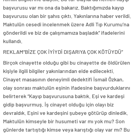
başvurusu var mı ona da bakarız. Baktığımızda kayıp
başvurusu olan bir şahıs çıktı. Yakınlarına haber verildi.
Maktulün cesedi incelenmek üzere Adli Tıp Kurumu’na
gönderildi ve biz de çalışmamıza başladık” ifadelerini
kullandı.
REKLAM
“BİZE ÇOK İYİYDİ DIŞARIYA ÇOK KÖTÜYDÜ”
Birçok cinayette olduğu gibi bu cinayette de öldürülen
kişiyle ilgili bilgiler yakınlarından elde edilecekti.
Cinayet masasının deneyimli dedektifi İsmail Özkan,
olay sonrası maktulün eşinin ifadesine başvurduklarını
belirterek “Kayıp başvurusuna baktık. Eşi ve kardeşi
gidip başvurmuş. İş cinayet olduğu için olayı biz
devraldık. Eşini ve kardeşini şubeye götürüp dinledik.
Maktulün kimseyle bir husumeti var mı yok mu? Son
günlerde tartıştığı kimse veya karıştığı olay var mı? Bu