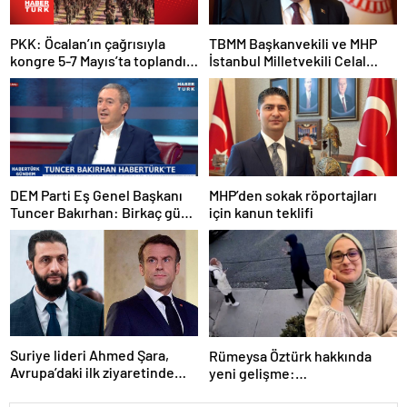
PKK: Öcalan’ın çağrısıyla
TBMM Başkanvekili ve MHP
kongre 5-7 Mayıs’ta toplandı!
İstanbul Milletvekili Celal
Tarihi bir karar alındı!
Adan: Kan ve kin devri
kapanmıştır
DEM Parti Eş Genel Başkanı
MHP’den sokak röportajları
Tuncer Bakırhan: Birkaç gün
için kanun teklifi
içerisinde kongre kararları
açıklanacak
Suriye lideri Ahmed Şara,
Rümeysa Öztürk hakkında
Avrupa’daki ilk ziyaretinde
yeni gelişme:
Macron ile görüşecek
Avukatları naklinin