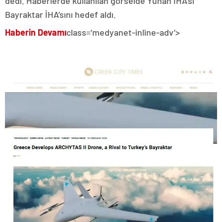
dedi. Haberlerde kullanılan görselde Yunan İHA’sı
Bayraktar İHA’sını hedef aldı.
Haberin Devamı
class=’medyanet-inline-adv’>