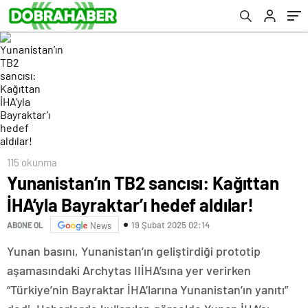
115 okunma
Yunanistan’ın TB2 sancısı: Kağıttan
İHA’yla Bayraktar’ı hedef aldılar!
19 Şubat 2025 02:14
ABONE OL
News
Yunan basını, Yunanistan’ın geliştirdiği prototip
aşamasındaki Archytas IIİHA’sına yer verirken
“Türkiye’nin Bayraktar İHA’larına Yunanistan’ın yanıtı”