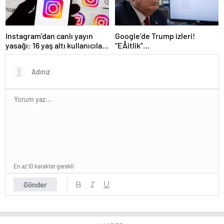
Instagram’dan canlı yayın
Google’de Trump izleri!
yasağı: 16 yaş altı kullanıcılar
“EÅitlik”
için yeni kurallar açıklandı
ilkesiÂ rafaÂ kaldÄ±rÄ±lÄ±yor,
iÅe alÄ±m sÃ¼reci deÄiÅiyor
En az 10 karakter gerekli
Gönder