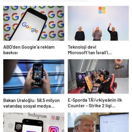
Teknoloji devi
ABD’den Google’a reklam
Microsoft’tan İsrail’i
baskısı
sevindirecek haber
E-Sporda TÃ¼rkiyeânin ilk
Bakan Uraloğlu: 58.5 milyon
Counter – Strike 2 ligi
vatandaş sosyal medya
kurulacak
kullanıyor