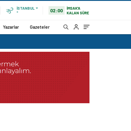
İMSAK'A
İSTANBUL
02:00
KALAN SÜRE
°
Yazarlar
Gazeteler