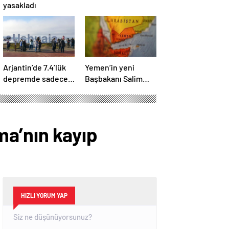
yasakladı
Arjantin’de 7.4’lük
Yemen’in yeni
depremde sadece
Başbakanı Salim
mobilyalar sallandı
Salih Bin Brik oldu
ma’nın kayıp
HIZLI YORUM YAP