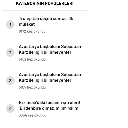
KATEGORİNİN POPÜLERLERİ
Trump’tan seçim sonrası ilk
mülakat
1
8172 kez okundu
Avusturya başbakanı Sebastian
Kurz ile ilgili bilinmeyenler
2
5102 kez okundu
Avusturya başbakanı Sebastian
Kurz ile ilgili bilinmeyenler
3
5077 kez okundu
Erzincan’daki facianın şifreleri!
‘Birdenbire olmaz, milim milim
4
kayar’
3354 kez okundu