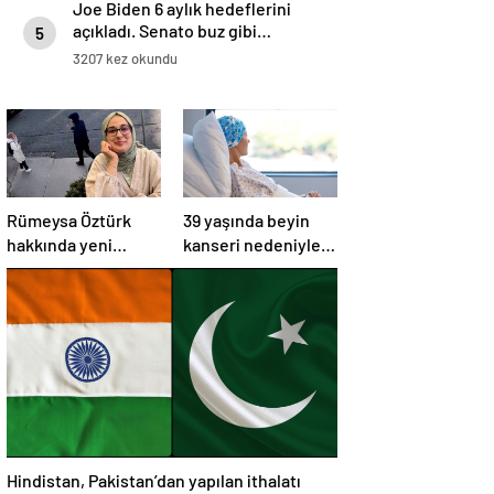
Joe Biden 6 aylık hedeflerini
açıkladı. Senato buz gibi…
5
3207 kez okundu
Rümeysa Öztürk
39 yaşında beyin
hakkında yeni
kanseri nedeniyle
gelişme:
öldü: Görmezden
Avukatları naklinin
geldiği 2 işaret
geciktirilmemesini
vardı
istedi
Hindistan, Pakistan’dan yapılan ithalatı