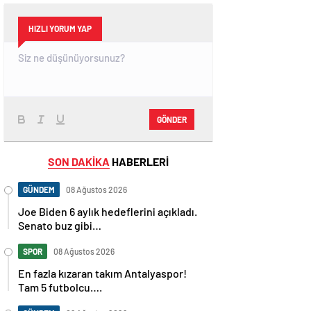
HIZLI YORUM YAP
GÖNDER
SON DAKİKA
HABERLERİ
GÜNDEM
08 Ağustos 2026
Joe Biden 6 aylık hedeflerini açıkladı.
Senato buz gibi…
SPOR
08 Ağustos 2026
En fazla kızaran takım Antalyaspor!
Tam 5 futbolcu….