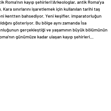
ik Roma’nın kayıp şehirleri!Arkeologlar, antik Roma’ya
. Kara sınırlarını işaretlemek için kullanılan tarihi taş
 yeni kentten bahsediyor. Yeni keşifler, imparatorluğun
ıldığını gösteriyor. Bu bölge aynı zamanda İsa
unluğunun gerçekleştiği ve yaşamının büyük bölümünün
k Roma’nın günümüze kadar ulaşan kayıp şehirleri…
ŞMİŞ
yerleşim yerini ortaya çıkardı.