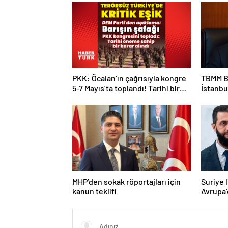
PKK: Öcalan’ın çağrısıyla kongre
TBMM B
5-7 Mayıs’ta toplandı! Tarihi bir
İstanbu
karar alındı!
Kan ve 
MHP’den sokak röportajları için
Suriye 
kanun teklifi
Avrupa’
Macron 