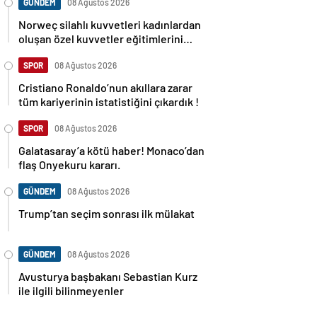
GÜNDEM
08 Ağustos 2026
Norweç silahlı kuvvetleri kadınlardan
oluşan özel kuvvetler eğitimlerini
başlattı.
SPOR
08 Ağustos 2026
Cristiano Ronaldo’nun akıllara zarar
tüm kariyerinin istatistiğini çıkardık !
SPOR
08 Ağustos 2026
Galatasaray’a kötü haber! Monaco’dan
flaş Onyekuru kararı.
GÜNDEM
08 Ağustos 2026
Trump’tan seçim sonrası ilk mülakat
GÜNDEM
08 Ağustos 2026
Avusturya başbakanı Sebastian Kurz
ile ilgili bilinmeyenler