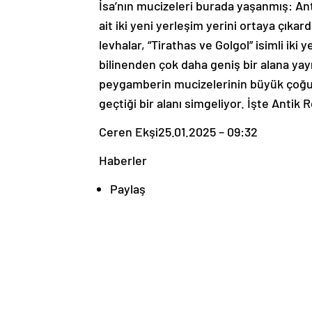
İsa’nın mucizeleri burada yaşanmış: Ant
ait iki yeni yerleşim yerini ortaya çıkardı
levhalar, “Tirathas ve Golgol” isimli iki
bilinenden çok daha geniş bir alana yay
peygamberin mucizelerinin büyük çoğ
geçtiği bir alanı simgeliyor. İşte Anti
Ceren Ekşi
25.01.2025 – 09:32
Haberler
Paylaş
İMPARATORLUK SINIRLARI ÇOK DAHA GENİ
Arkeologlar, antik Roma’ya ait iki kayıp 