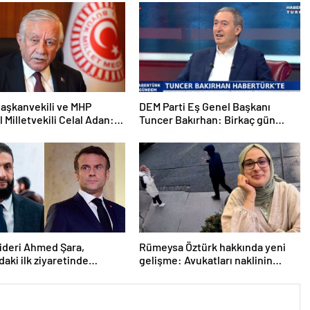
aşkanvekili ve MHP
DEM Parti Eş Genel Başkanı
l Milletvekili Celal Adan:
Tuncer Bakırhan: Birkaç gün
kin devri kapanmıştır
içerisinde kongre kararları
açıklanacak
lideri Ahmed Şara,
Rümeysa Öztürk hakkında yeni
daki ilk ziyaretinde
gelişme: Avukatları naklinin
ile görüşecek
geciktirilmemesini istedi