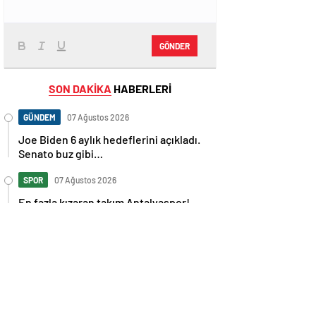
GÖNDER
SON DAKİKA
HABERLERİ
GÜNDEM
07 Ağustos 2026
Joe Biden 6 aylık hedeflerini açıkladı.
Senato buz gibi…
SPOR
07 Ağustos 2026
En fazla kızaran takım Antalyaspor!
Tam 5 futbolcu….
GÜNDEM
07 Ağustos 2026
Norweç silahlı kuvvetleri kadınlardan
oluşan özel kuvvetler eğitimlerini
başlattı.
SPOR
07 Ağustos 2026