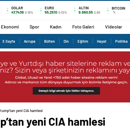
DOLAR
EURO
ALTIN
BITCOIN
47,7436
55,2510
6.660,55
%
0.18%
0.32%
2,59
Ekonomi
Spor
Kadın
Foto Galeri
Videolar
3.Sayfa
Avrupa
Bülten
Din
Eğitim
Hayat
Politika
rump’tan yeni CIA hamlesi
’tan yeni CIA hamlesi