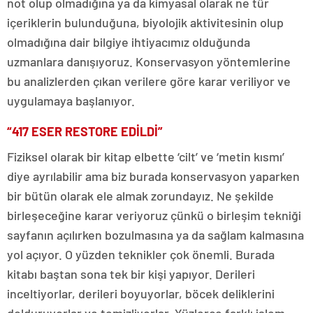
not olup olmadığına ya da kimyasal olarak ne tür
içeriklerin bulunduğuna, biyolojik aktivitesinin olup
olmadığına dair bilgiye ihtiyacımız olduğunda
uzmanlara danışıyoruz. Konservasyon yöntemlerine
bu analizlerden çıkan verilere göre karar veriliyor ve
uygulamaya başlanıyor.
“417 ESER RESTORE EDİLDİ”
Fiziksel olarak bir kitap elbette ‘cilt’ ve ‘metin kısmı’
diye ayrılabilir ama biz burada konservasyon yaparken
bir bütün olarak ele almak zorundayız. Ne şekilde
birleşeceğine karar veriyoruz çünkü o birleşim tekniği
sayfanın açılırken bozulmasına ya da sağlam kalmasına
yol açıyor. O yüzden teknikler çok önemli. Burada
kitabı baştan sona tek bir kişi yapıyor. Derileri
inceltiyorlar, derileri boyuyorlar, böcek deliklerini
dolduruyorlar ve temizliyorlar. Yüzlerce farklı işlem