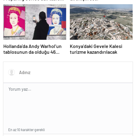
75 milyon liraya satışa
sunuldu
Hollanda’da Andy Warhol’un
Konya’daki Gevele Kalesi
tablosunun da olduğu 46
turizme kazandırılacak
sanat eseri çöpe atıldı
En az 10 karakter gerekli