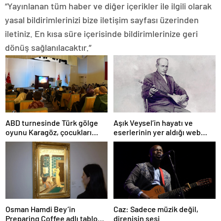
“Yayınlanan tüm haber ve diğer içerikler ile ilgili olarak
yasal bildirimlerinizi bize iletişim sayfası üzerinden
iletiniz. En kısa süre içerisinde bildirimlerinize geri
dönüş sağlanılacaktır.”
ABD turnesinde Türk gölge
Aşık Veysel’in hayatı ve
oyunu Karagöz, çocukları
eserlerinin yer aldığı web
büyüledi
portalı hizmete girdi
Osman Hamdi Bey’in
Caz: Sadece müzik değil,
Preparing Coffee adlı tablosu
direnişin sesi