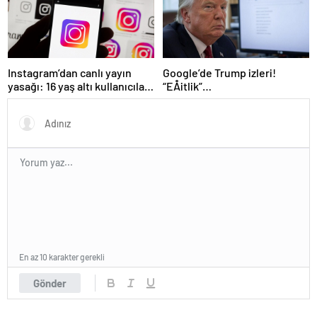
Instagram’dan canlı yayın
Google’de Trump izleri!
yasağı: 16 yaş altı kullanıcılar
“EÅitlik”
için yeni kurallar açıklandı
ilkesiÂ rafaÂ kaldÄ±rÄ±lÄ±yor,
iÅe alÄ±m sÃ¼reci deÄiÅiyor
En az 10 karakter gerekli
Gönder