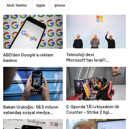
Akıllı Telefon
Apple
iphone
Teknoloji devi
ABD’den Google’a reklam
Microsoft’tan İsrail’i
baskısı
sevindirecek haber
E-Sporda TÃ¼rkiyeânin ilk
Bakan Uraloğlu: 58.5 milyon
Counter – Strike 2 ligi
vatandaş sosyal medya
kurulacak
kullanıyor