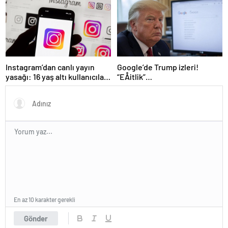
Instagram’dan canlı yayın
Google’de Trump izleri!
yasağı: 16 yaş altı kullanıcılar
“EÅitlik”
için yeni kurallar açıklandı
ilkesiÂ rafaÂ kaldÄ±rÄ±lÄ±yor,
iÅe alÄ±m sÃ¼reci deÄiÅiyor
En az 10 karakter gerekli
Gönder