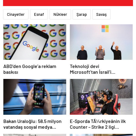
Cinayetler
Esnaf
Nükleer
Şarap
Savaş
Teknoloji devi
ABD’den Google’a reklam
Microsoft’tan İsrail’i
baskısı
sevindirecek haber
E-Sporda TÃ¼rkiyeânin ilk
Bakan Uraloğlu: 58.5 milyon
Counter – Strike 2 ligi
vatandaş sosyal medya
kurulacak
kullanıyor