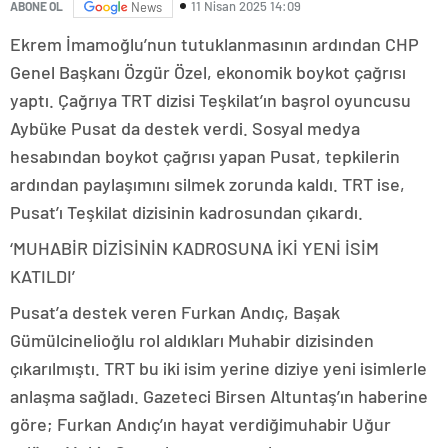
11 Nisan 2025 14:09
ABONE OL
News
Ekrem İmamoğlu’nun tutuklanmasının ardından CHP
Genel Başkanı Özgür Özel, ekonomik boykot çağrısı
yaptı. Çağrıya TRT dizisi Teşkilat’ın başrol oyuncusu
Aybüke Pusat da destek verdi. Sosyal medya
hesabından boykot çağrısı yapan Pusat, tepkilerin
ardından paylaşımını silmek zorunda kaldı. TRT ise,
Pusat’ı Teşkilat dizisinin kadrosundan çıkardı.
‘MUHABİR DİZİSİNİN KADROSUNA İKİ YENİ İSİM
KATILDI’
Pusat’a destek veren Furkan Andıç, Başak
Gümülcinelioğlu rol aldıkları Muhabir dizisinden
çıkarılmıştı. TRT bu iki isim yerine diziye yeni isimlerle
anlaşma sağladı. Gazeteci Birsen Altuntaş’ın haberine
göre; Furkan Andıç’ın hayat verdiğimuhabir Uğur